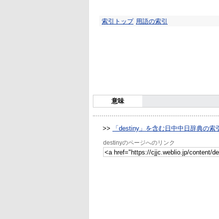
索引トップ
用語の索引
意味
>>
「destiny」を含む日中中日辞典の索
destinyのページへのリンク