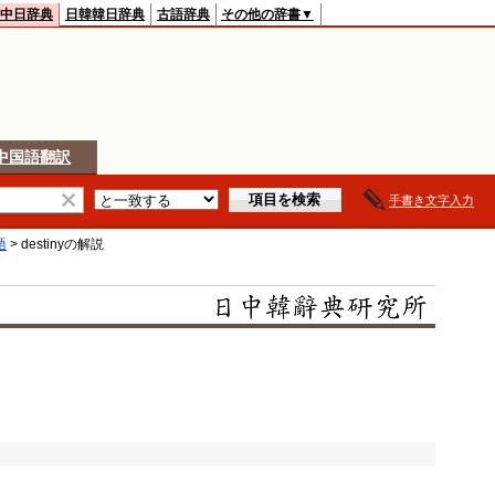
中日辞典
日韓韓日辞典
古語辞典
その他の辞書▼
中国語翻訳
手書き文字入力
語
>
destiny
の解説