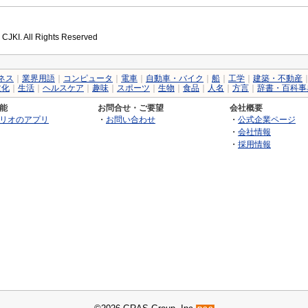
 CJKI. All Rights Reserved
ネス
｜
業界用語
｜
コンピュータ
｜
電車
｜
自動車・バイク
｜
船
｜
工学
｜
建築・不動産
文化
｜
生活
｜
ヘルスケア
｜
趣味
｜
スポーツ
｜
生物
｜
食品
｜
人名
｜
方言
｜
辞書・百科事
能
お問合せ・ご要望
会社概要
リオのアプリ
・
お問い合わせ
・
公式企業ページ
・
会社情報
・
採用情報