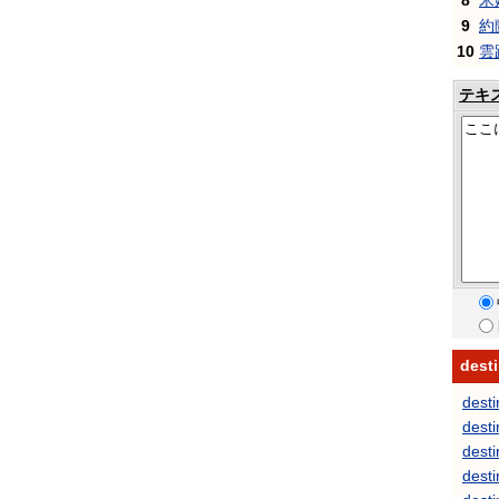
8
米
9
約
10
雲
テキ
des
dest
desti
desti
desti