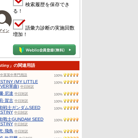
検索履歴を保存でき
る！
語彙力診断の実施回数
グイン
増加！
stiny」の関連用語
中英英中専門用語
100%
STINY (MY LITTLE
100%
OVER單曲)
中日対訳
爾·尼達
中日対訳
100%
莉·賀古
中日対訳
100%
動戦士ガンダムSEED
100%
STINY
中日対訳
動戰士GUNDAM SEED
100%
STINY
中日対訳
尤·飛鳥
中日対訳
100%