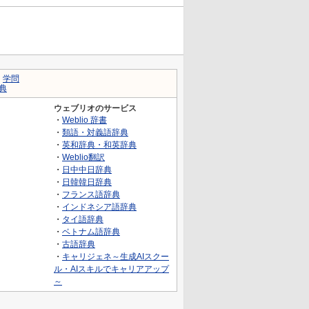
｜
学問
典
ウェブリオのサービス
・
Weblio 辞書
・
類語・対義語辞典
・
英和辞典・和英辞典
・
Weblio翻訳
・
日中中日辞典
・
日韓韓日辞典
・
フランス語辞典
・
インドネシア語辞典
・
タイ語辞典
・
ベトナム語辞典
・
古語辞典
・
キャリジェネ～生成AIスクー
ル・AIスキルでキャリアアップ
～