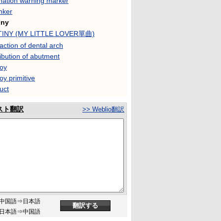
ination warning marker
nker
iny
TINY (MY LITTLE LOVER單曲)
action of dental arch
ibution of abutment
roy
oy primitive
uct
スト翻訳
>> Weblio翻訳
中国語⇒日本語
日本語⇒中国語