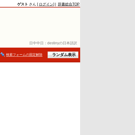
ゲスト
さん [
ログイン
] |
辞書総合TOP
日中中日：
destinyの日本語訳
検索フォームの固定解除