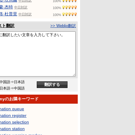
婭·坎貝爾
中日対訳
100%
蘭·杰特
中日対訳
100%
路·杜普里
中日対訳
100%
スト翻訳
>> Weblio翻訳
中国語⇒日本語
日本語⇒中国語
tinyのお隣キーワード
ination queue
nation register
nation selection
nation station