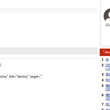
ロ
「de
1
命
引
2
DE
L
3
奧
4
明
5
機
DE
6
機
DE
7
瑪