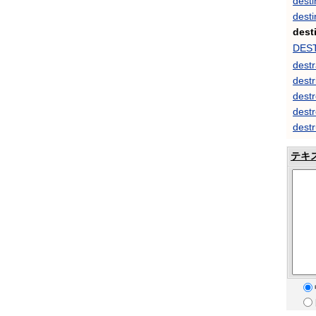
dest
desti
dest
DES
destr
destr
dest
destr
destr
テキ