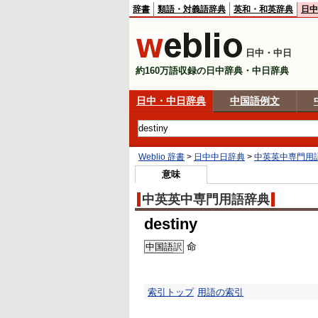
辞書
類語・対義語辞典
英和・和英辞典
日中
日中・中日
約160万語収録の日中辞典・中日辞典
日中・中日辞典
中国語例文
Weblio 辞書
>
日中中日辞典
>
中英英中専門用
意味
中英英中専門用語辞典
destiny
命
中国語
訳
索引トップ
用語の索引