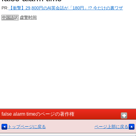
PR:
【衝撃】29,800円のAI英会話が「180円」!? 今だけの裏ワザ
虚警
时间
中国語
訳
false alarm timeのページの著作権
トップページに戻る
ページ上部に戻る