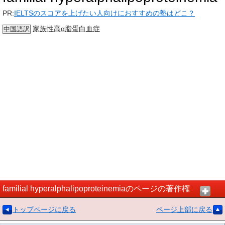
PR:
IELTSのスコアを上げたい人向けにおすすめの塾はどこ？
家族性
高α脂蛋白血症
中国語
訳
familial hyperalphalipoproteinemiaのページの著作権
トップページに戻る
ページ上部に戻る