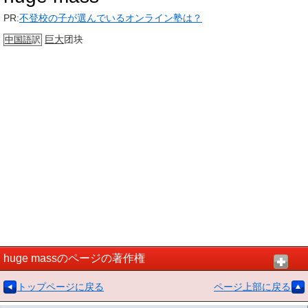
PR:
不登校の子が選んでいるオンライン塾は？
巨大
团块
中国語
訳
huge massのページの著作権
トップページに戻る
ページ上部に戻る