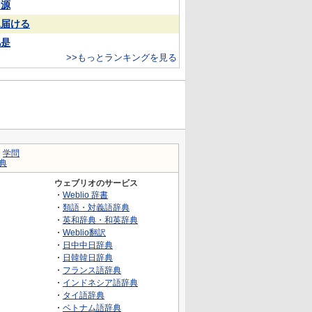
同源
見届ける
凡是
>>もっとランキングを見る
｜
学問
典
ウェブリオのサービス
・
Weblio 辞書
・
類語・対義語辞典
・
英和辞典・和英辞典
・
Weblio翻訳
・
日中中日辞典
・
日韓韓日辞典
・
フランス語辞典
・
インドネシア語辞典
・
タイ語辞典
・
ベトナム語辞典