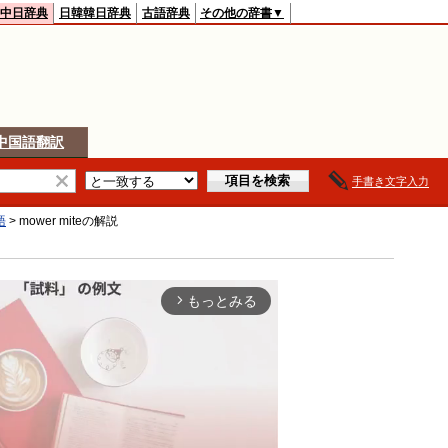
中日辞典
日韓韓日辞典
古語辞典
その他の辞書▼
中国語翻訳
手書き文字入力
語
>
mower mite
の解説
もっとみる
arrow_forward_ios