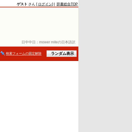
ゲスト
さん [
ログイン
] |
辞書総合TOP
日中中日：
mower miteの日本語訳
検索フォームの固定解除