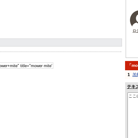
ロ
「mo
1
羔
テキ