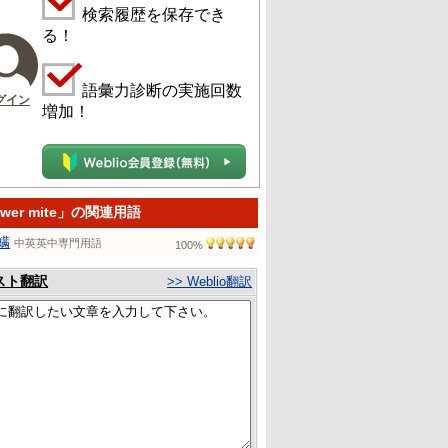
検索履歴を保存でき
る！
語彙力診断の実施回数
グイン
増加！
wer mite」の関連用語
螨
中英英中専門用語
100%
スト翻訳
>> Weblio翻訳