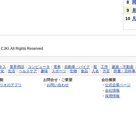
8
9
10
 CJKI. All Rights Reserved
ネス
｜
業界用語
｜
コンピュータ
｜
電車
｜
自動車・バイク
｜
船
｜
工学
｜
建築・不動産
文化
｜
生活
｜
ヘルスケア
｜
趣味
｜
スポーツ
｜
生物
｜
食品
｜
人名
｜
方言
｜
辞書・百科事
能
お問合せ・ご要望
会社概要
リオのアプリ
・
お問い合わせ
・
公式企業ページ
・
会社情報
・
採用情報