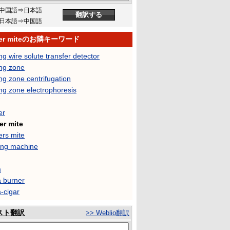
中国語⇒日本語
日本語⇒中国語
er miteのお隣キーワード
g wire solute transfer detector
ng zone
g zone centrifugation
ng zone electrophoresis
er
r mite
rs mite
ng machine
a
 burner
-cigar
スト翻訳
>> Weblio翻訳