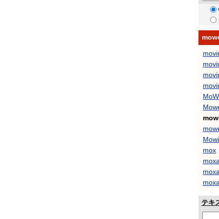
mow
movin
movi
movin
movi
MoW
Mow
mowe
mowe
Mowi
mox
mox
moxa
moxa
テキ