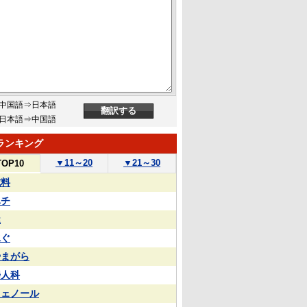
中国語⇒日本語
日本語⇒中国語
ランキング
▼
11～20
▼
21～30
TOP10
試料
ハチ
屋
泳ぐ
やまがら
婦人科
フェノール