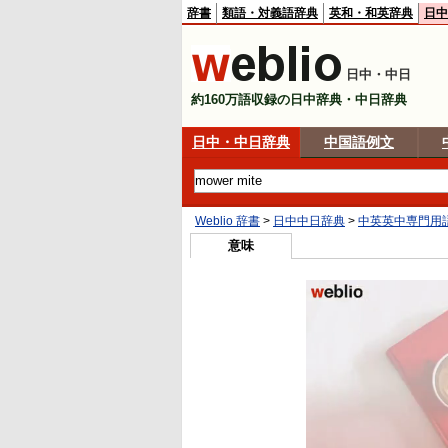
辞書
類語・対義語辞典
英和・和英辞典
日中
日中・中日
約160万語収録の日中辞典・中日辞典
日中・中日辞典
中国語例文
Weblio 辞書
>
日中中日辞典
>
中英英中専門用
意味