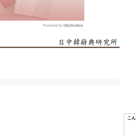
Powered by 
GliaStudios
Mute
こん