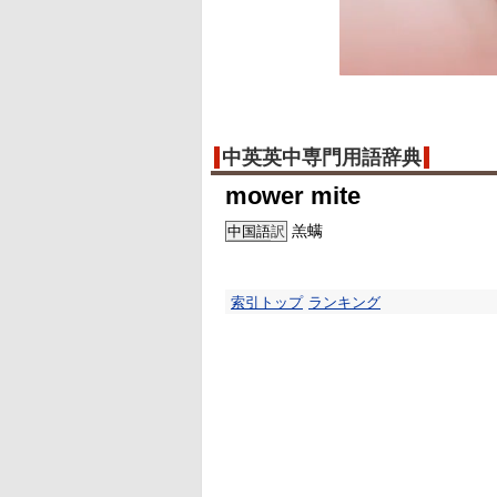
中英英中専門用語辞典
mower mite
羔螨
中国語
訳
索引トップ
ランキング