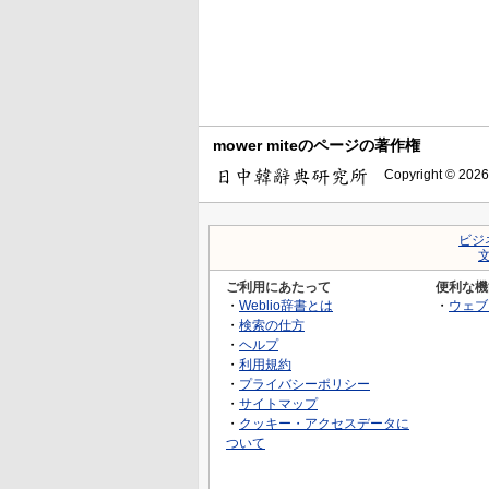
mower miteのページの著作権
Copyright © 2026
ビジ
ご利用にあたって
便利な機
・
Weblio辞書とは
・
ウェブ
・
検索の仕方
・
ヘルプ
・
利用規約
・
プライバシーポリシー
・
サイトマップ
・
クッキー・アクセスデータに
ついて