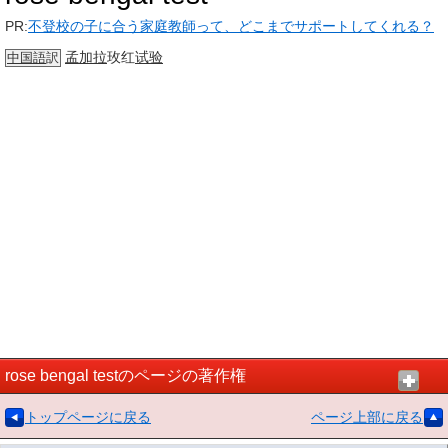
PR:
不登校の子に合う家庭教師って、どこまでサポートしてくれる？
孟加拉
玫红
试验
中国語
訳
rose bengal testのページの著作権
トップページに戻る
ページ上部に戻る