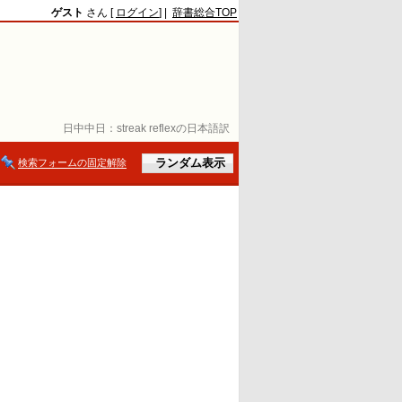
ゲスト
さん [
ログイン
] |
辞書総合TOP
日中中日：
streak reflexの日本語訳
検索フォームの固定解除