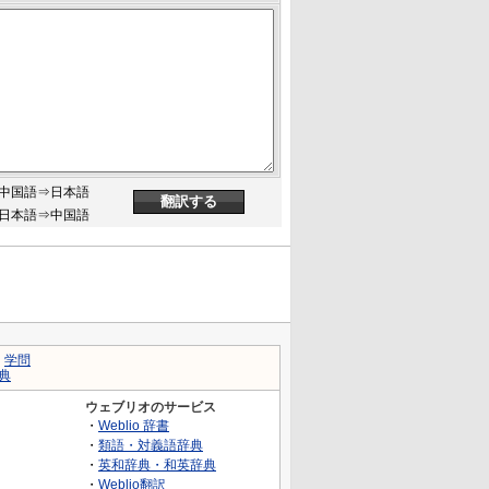
中国語⇒日本語
日本語⇒中国語
｜
学問
典
ウェブリオのサービス
・
Weblio 辞書
・
類語・対義語辞典
・
英和辞典・和英辞典
・
Weblio翻訳