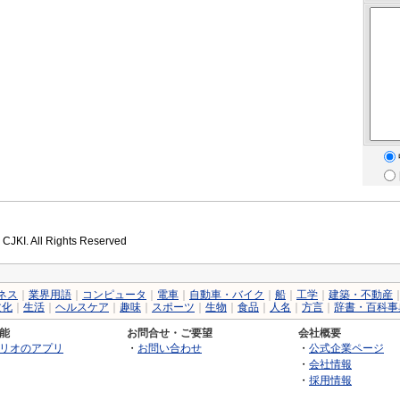
 CJKI. All Rights Reserved
ネス
｜
業界用語
｜
コンピュータ
｜
電車
｜
自動車・バイク
｜
船
｜
工学
｜
建築・不動産
文化
｜
生活
｜
ヘルスケア
｜
趣味
｜
スポーツ
｜
生物
｜
食品
｜
人名
｜
方言
｜
辞書・百科事
能
お問合せ・ご要望
会社概要
リオのアプリ
・
お問い合わせ
・
公式企業ページ
・
会社情報
・
採用情報