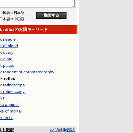
中国語⇒日本語
日本語⇒中国語
eak reflexのお隣キーワード
ak needle
k of blood
k ovary
k-plate
k plates
ak reagent of chromatography
k reflex
k retinoscope
k retinoscopy
aks
ks angioid
ks of mortar
k testis
スト翻訳
>> Weblio翻訳