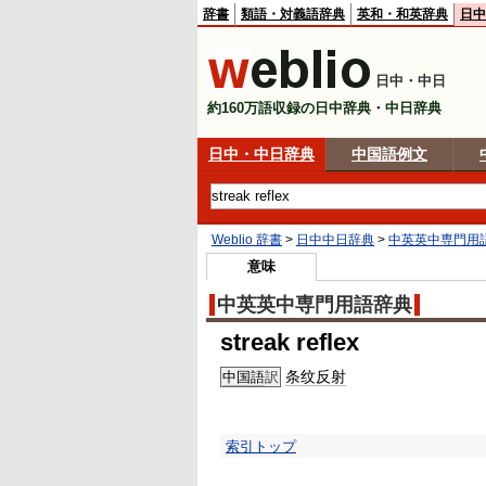
辞書
類語・対義語辞典
英和・和英辞典
日中
日中・中日
約160万語収録の日中辞典・中日辞典
日中・中日辞典
中国語例文
Weblio 辞書
>
日中中日辞典
>
中英英中専門用
意味
中英英中専門用語辞典
streak reflex
条纹
反射
中国語
訳
索引トップ