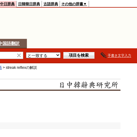
中日辞典
日韓韓日辞典
古語辞典
その他の辞書▼
中国語翻訳
手書き文字入力
語
>
streak reflex
の解説