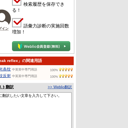
検索履歴を保存でき
る！
語彙力診断の実施回数
グイン
増加！
reak reflex」の関連用語
光条纹
中英英中専門用語
100%
纹反射
中英英中専門用語
100%
スト翻訳
>> Weblio翻訳