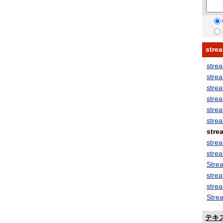
str
stre
strea
strea
strea
strea
stre
strea
strea
strea
Stre
strea
strea
Strea
テキ