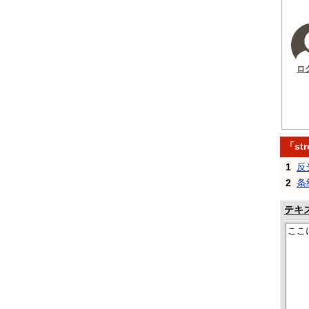
ロ
「st
1
反
2
条
テキ