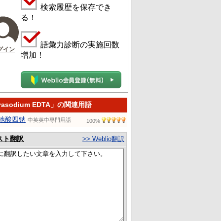
検索履歴を保存でき
る！
語彙力診断の実施回数
グイン
増加！
trasodium EDTA」の関連用語
地酸四钠
中英英中専門用語
100%
スト翻訳
>> Weblio翻訳