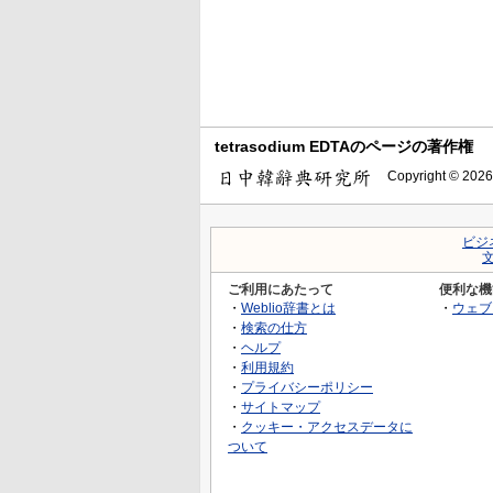
tetrasodium EDTAのページの著作権
Copyright © 2026
ビジ
ご利用にあたって
便利な機
・
Weblio辞書とは
・
ウェブ
・
検索の仕方
・
ヘルプ
・
利用規約
・
プライバシーポリシー
・
サイトマップ
・
クッキー・アクセスデータに
ついて