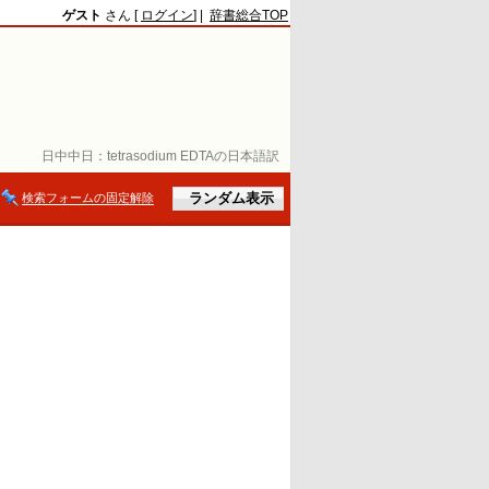
ゲスト
さん [
ログイン
] |
辞書総合TOP
日中中日：
tetrasodium EDTAの日本語訳
検索フォームの固定解除