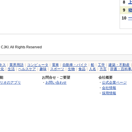
8
9
10
 CJKI. All Rights Reserved
ネス
｜
業界用語
｜
コンピュータ
｜
電車
｜
自動車・バイク
｜
船
｜
工学
｜
建築・不動産
文化
｜
生活
｜
ヘルスケア
｜
趣味
｜
スポーツ
｜
生物
｜
食品
｜
人名
｜
方言
｜
辞書・百科事
能
お問合せ・ご要望
会社概要
リオのアプリ
・
お問い合わせ
・
公式企業ページ
・
会社情報
・
採用情報