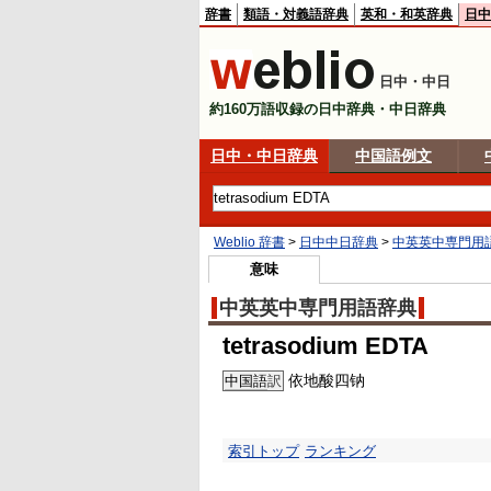
辞書
類語・対義語辞典
英和・和英辞典
日中
日中・中日
約160万語収録の日中辞典・中日辞典
日中・中日辞典
中国語例文
Weblio 辞書
>
日中中日辞典
>
中英英中専門用
意味
中英英中専門用語辞典
tetrasodium EDTA
依地酸四钠
中国語
訳
索引トップ
ランキング