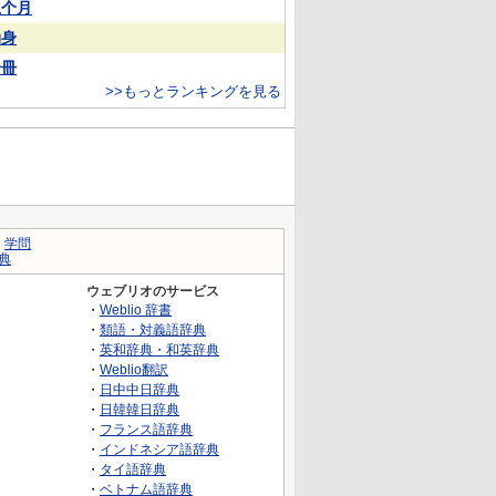
上个月
动身
一冊
>>もっとランキングを見る
｜
学問
典
ウェブリオのサービス
・
Weblio 辞書
・
類語・対義語辞典
・
英和辞典・和英辞典
・
Weblio翻訳
・
日中中日辞典
・
日韓韓日辞典
・
フランス語辞典
・
インドネシア語辞典
・
タイ語辞典
・
ベトナム語辞典