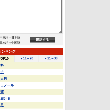
中国語⇒日本語
日本語⇒中国語
ランキング
▼
11～20
▼
21～30
TOP10
試料
ハチ
婦人科
フェノール
同源
見届ける
凡是