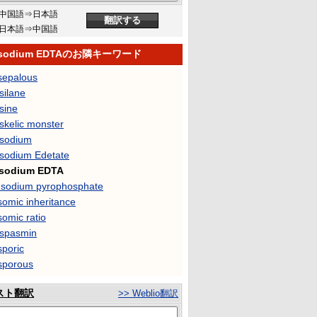
中国語⇒日本語
日本語⇒中国語
rasodium EDTAのお隣キーワード
asepalous
silane
sine
skelic monster
asodium
asodium Edetate
asodium EDTA
a-sodium pyrophosphate
somic inheritance
somic ratio
aspasmin
sporic
asporous
スト翻訳
>> Weblio翻訳