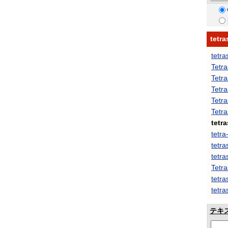
tet
tetr
Tetra
Tetra
Tetra
Tetr
Tetr
tetr
tetr
tetra
tetra
Tetr
tetra
tetr
テキ