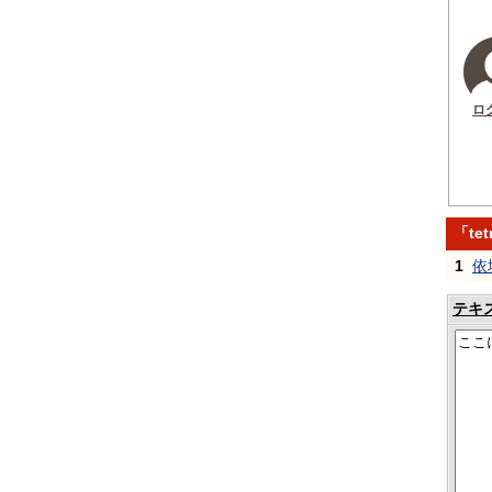
ロ
「te
1
依
テキ