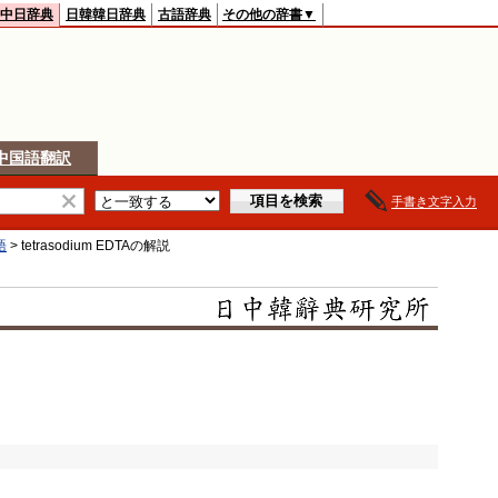
中日辞典
日韓韓日辞典
古語辞典
その他の辞書▼
中国語翻訳
手書き文字入力
語
>
tetrasodium EDTA
の解説