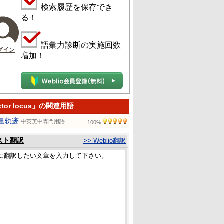
検索履歴を保存でき
る！
語彙力診断の実施回数
グイン
増加！
ctor locus」の関連用語
量轨迹
中英英中専門用語
100%
スト翻訳
>> Weblio翻訳