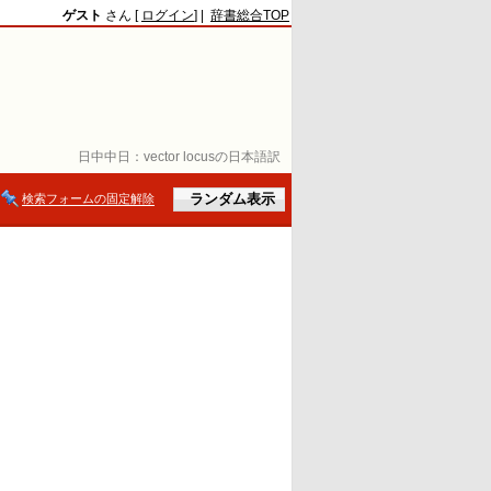
ゲスト
さん [
ログイン
] |
辞書総合TOP
日中中日：
vector locusの日本語訳
検索フォームの固定解除