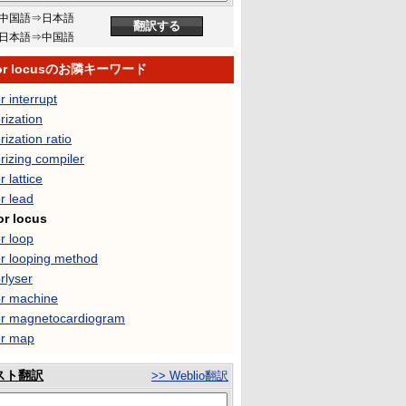
中国語⇒日本語
日本語⇒中国語
tor locusのお隣キーワード
r interrupt
rization
rization ratio
rizing compiler
r lattice
r lead
or locus
r loop
or looping method
rlyser
or machine
or magnetocardiogram
or map
スト翻訳
>> Weblio翻訳