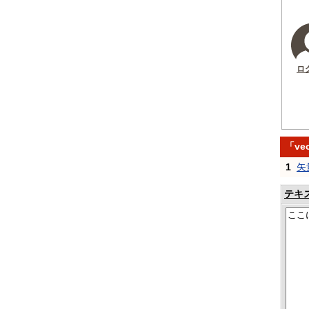
ロ
「ve
1
矢
テキ