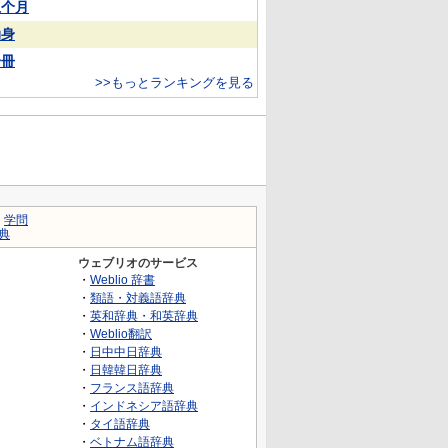
上个月
动身
一冊
>>もっとランキングを見る
｜
学問
典
ウェブリオのサービス
・
Weblio 辞書
・
類語・対義語辞典
・
英和辞典・和英辞典
・
Weblio翻訳
・
日中中日辞典
・
日韓韓日辞典
・
フランス語辞典
・
インドネシア語辞典
・
タイ語辞典
・
ベトナム語辞典