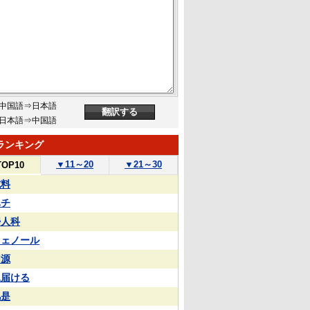
中国語⇒日本語
日本語⇒中国語
ランキング
▼
11～20
▼
21～30
TOP10
試料
ハチ
婦人科
フェノール
同源
見届ける
凡是