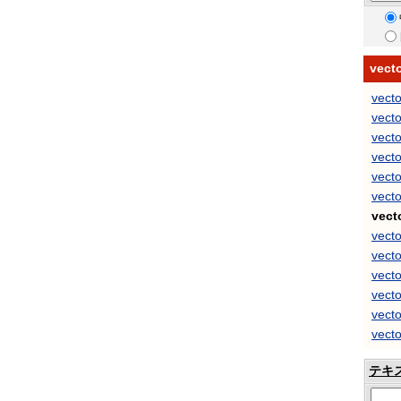
vec
vecto
vecto
vecto
vecto
vecto
vecto
vect
vecto
vect
vecto
vect
vect
vect
テキ