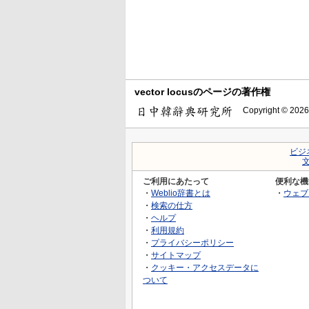
vector locusのページの著作権
Copyright © 2026
ビジ
ご利用にあたって
便利な機
・
Weblio辞書とは
・
ウェブ
・
検索の仕方
・
ヘルプ
・
利用規約
・
プライバシーポリシー
・
サイトマップ
・
クッキー・アクセスデータに
ついて