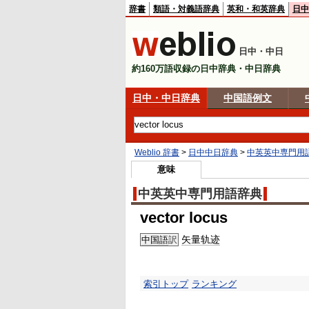
辞書
類語・対義語辞典
英和・和英辞典
日中
日中・中日
約160万語収録の日中辞典・中日辞典
日中・中日辞典
中国語例文
Weblio 辞書
>
日中中日辞典
>
中英英中専門用
意味
中英英中専門用語辞典
vector locus
矢量轨迹
中国語
訳
索引トップ
ランキング