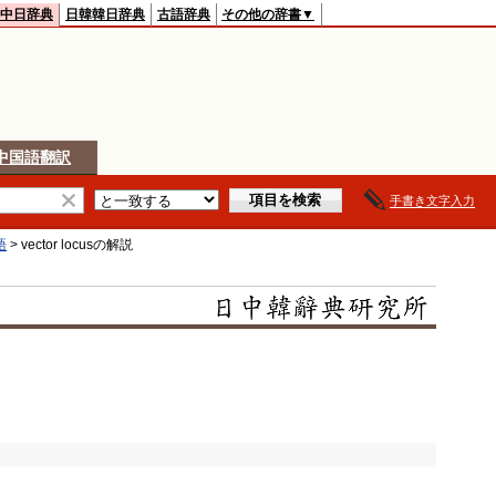
中日辞典
日韓韓日辞典
古語辞典
その他の辞書▼
中国語翻訳
手書き文字入力
語
>
vector locus
の解説