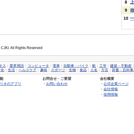
8
9
10
 CJKI. All Rights Reserved
ネス
｜
業界用語
｜
コンピュータ
｜
電車
｜
自動車・バイク
｜
船
｜
工学
｜
建築・不動産
文化
｜
生活
｜
ヘルスケア
｜
趣味
｜
スポーツ
｜
生物
｜
食品
｜
人名
｜
方言
｜
辞書・百科事
能
お問合せ・ご要望
会社概要
リオのアプリ
・
お問い合わせ
・
公式企業ページ
・
会社情報
・
採用情報