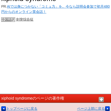
PR:
AIでは身につかない「コミュ力」を。今なら説明会参加で初月480
円からのオンライン英会話！
剑突
综合征
中国語
訳
xiphoid syndromeのページの著作権
トップページに戻る
ページ上部に戻る