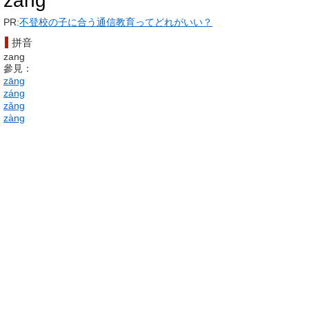
zang
PR:
不登校の子に合う通信教育ってどれがいい？
拼音
zang
參見：
zāng
zá
ng
zǎng
zàng