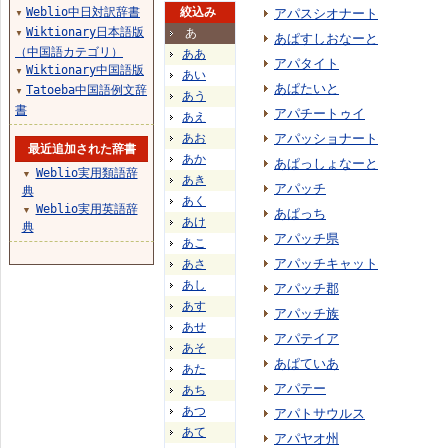
Weblio中日対訳辞書
絞込み
アパスシオナート
▼
Wiktionary日本語版
あ
▼
あぱすしおなーと
（中国語カテゴリ）
ああ
アパタイト
Wiktionary中国語版
▼
あい
あぱたいと
Tatoeba中国語例文辞
▼
あう
書
アパチートゥイ
あえ
あお
アパッショナート
最近追加された辞書
あか
あぱっしょなーと
Weblio実用類語辞
▼
あき
アパッチ
典
あく
Weblio実用英語辞
▼
あぱっち
あけ
典
アパッチ県
あこ
アパッチキャット
あさ
あし
アパッチ郡
あす
アパッチ族
あせ
アパテイア
あそ
あぱていあ
あた
アパテー
あち
あつ
アパトサウルス
あて
アパヤオ州