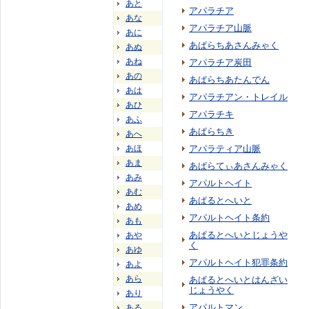
あと
アパラチア
あな
アパラチア山脈
あに
あぱらちあさんみゃく
あぬ
あね
アパラチア炭田
あの
あぱらちあたんでん
あは
アパラチアン・トレイル
あひ
アパラチキ
あふ
あぱらちき
あへ
あほ
アパラティア山脈
あま
あぱらてぃあさんみゃく
あみ
アパルトヘイト
あむ
あぱるとへいと
あめ
アパルトヘイト条約
あも
あぱるとへいとじょうや
あや
く
あゆ
アパルトヘイト犯罪条約
あよ
あら
あぱるとへいとはんざい
じょうやく
あり
アパルトマン
ある