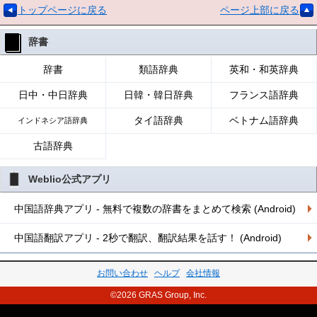
トップページに戻る
ページ上部に戻る
辞書
辞書
類語辞典
英和・和英辞典
日中・中日辞典
日韓・韓日辞典
フランス語辞典
タイ語辞典
ベトナム語辞典
インドネシア語辞典
古語辞典
Weblio公式アプリ
中国語辞典アプリ - 無料で複数の辞書をまとめて検索 (Android)
中国語翻訳アプリ - 2秒で翻訳、翻訳結果を話す！ (Android)
お問い合わせ
ヘルプ
会社情報
©2026 GRAS Group, Inc.