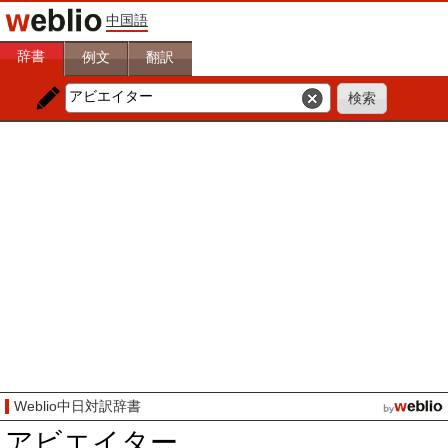
中国語
辞書
例文
翻訳
Weblio中日対訳辞書
アビエイター