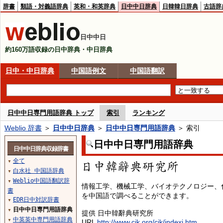
辞書
類語・対義語辞典
英和・和英辞典
日中中日辞典
日韓韓日辞典
古語辞
日中中日
約160万語収録の日中辞典・中日辞典
日中・中日辞典
中国語例文
中国語翻訳
日中中日専門用語辞典 トップ
索引
ランキング
Weblio 辞書
＞
日中中日辞典
＞
日中中日専門用語辞典
＞ 索引
日中中日専門用語辞典
日中中日辞典収録辞書
全て
▼
白水社 中国語辞典
▼
Weblio中国語翻訳辞
▼
情報工学、機械工学、バイオテクノロジー、
書
を中国語で調べることができます。
EDR日中対訳辞書
▼
日中中日専門用語辞典
▼
提供 日中韓辭典研究所
中英英中専門用語辞典
▼
URL
http://www.cjk.org/cjk/indexj.htm