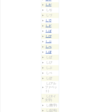
しだ
しぢ
しづ
しで
しど
しば
しび
しぶ
しべ
しぼ
しぱ
しぴ
しぷ
しぺ
しぽ
し(アル
ファベッ
ト)
し(タイ
文字)
し(数字)
し(記号)