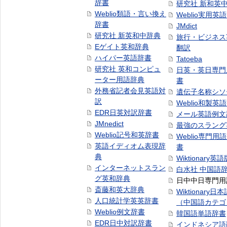
辞書
研究社 新和英
Weblio類語・言い換え
Weblio実用英
辞書
JMdict
研究社 新英和中辞典
旅行・ビジネス
Eゲイト英和辞典
翻訳
ハイパー英語辞書
Tatoeba
研究社 英和コンピュ
日英・英日専門
ーター用語辞典
書
外務省記者会見英語対
遺伝子名称シソ
訳
Weblio和製英
EDR日英対訳辞書
メール英語例文
JMnedict
最強のスラング
Weblio記号和英辞書
Weblio専門用
英語イディオム表現辞
書
典
Wiktionary英語
インターネットスラン
白水社 中国語
グ英和辞典
日中中日専門用
斎藤和英大辞典
Wiktionary日
人口統計学英英辞書
（中国語カテゴ
Weblio例文辞書
韓国語単語辞書
EDR日中対訳辞書
インドネシア語