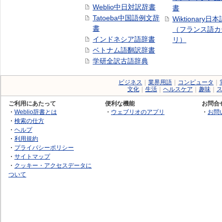
Weblio中日対訳辞書
書
Tatoeba中国語例文辞
Wiktionary日
書
（フランス語カ
インドネシア語辞書
リ）
ベトナム語翻訳辞書
学研全訳古語辞典
ビジネス
｜
業界用語
｜
コンピュータ
｜
文化
｜
生活
｜
ヘルスケア
｜
趣味
｜
ご利用にあたって
便利な機能
お問合
・
Weblio辞書とは
・
ウェブリオのアプリ
・
お問
・
検索の仕方
・
ヘルプ
・
利用規約
・
プライバシーポリシー
・
サイトマップ
・
クッキー・アクセスデータに
ついて