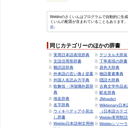
Weblioのさくいんはプログラムで自動的に
くいんの配置が含まれていることもあります。
せ
。
同じカテゴリーのほかの辞書
実用日本語表現辞典
デジタル大辞泉
文語活用形辞書
丁寧表現の辞書
難読語辞典
原色大辞典
外来語の言い換え提案
物語要素事典
外国人名読み方字典
隠語大辞典
歌舞伎・浄瑠璃外題辞
古典文学作品名
典
駅名辞典
地名辞典
JMnedict
名字辞典
Wiktionary日
ウィキペディア小見出
（日本語カテゴ
し辞書
Weblio実用類
Weblio日本語例文用例
Weblioシソー