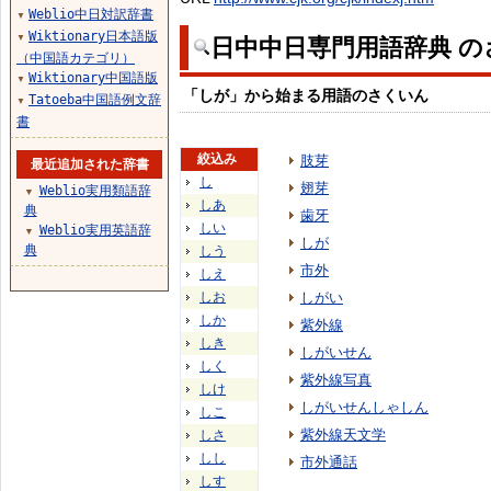
Weblio中日対訳辞書
▼
Wiktionary日本語版
▼
日中中日専門用語辞典 の
（中国語カテゴリ）
Wiktionary中国語版
▼
「しが」から始まる用語のさくいん
Tatoeba中国語例文辞
▼
書
絞込み
肢芽
最近追加された辞書
し
翅芽
Weblio実用類語辞
▼
しあ
典
歯牙
しい
Weblio実用英語辞
▼
しが
典
しう
市外
しえ
しお
しがい
しか
紫外線
しき
しがいせん
しく
紫外線写真
しけ
しがいせんしゃしん
しこ
紫外線天文学
しさ
しし
市外通話
しす