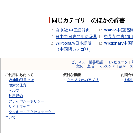
同じカテゴリーのほかの辞書
白水社 中国語辞典
Weblio中国語
日中中日専門用語辞典
中英英中専門用
Wiktionary日本語版
Wiktionary中
（中国語カテゴリ）
ビジネス
｜
業界用語
｜
コンピュータ
｜
文化
｜
生活
｜
ヘルスケア
｜
趣味
｜
ご利用にあたって
便利な機能
お問合
・
Weblio辞書とは
・
ウェブリオのアプリ
・
お問
・
検索の仕方
・
ヘルプ
・
利用規約
・
プライバシーポリシー
・
サイトマップ
・
クッキー・アクセスデータに
ついて