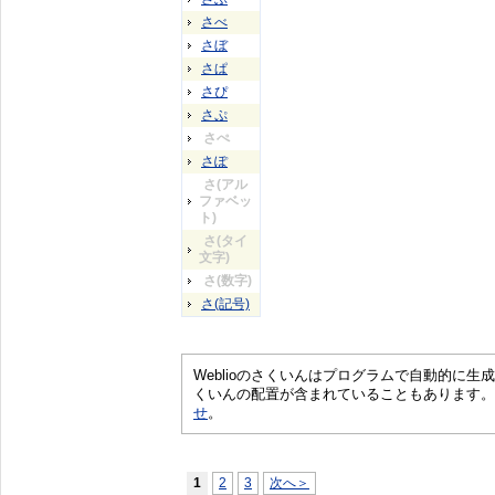
さべ
さぼ
さぱ
さぴ
さぷ
さぺ
さぽ
さ(アル
ファベッ
ト)
さ(タイ
文字)
さ(数字)
さ(記号)
Weblioのさくいんはプログラムで自動的に
くいんの配置が含まれていることもあります。
せ
。
1
2
3
次へ＞