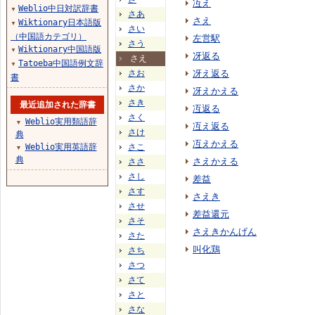
冱え
Weblio中日対訳辞書
▼
さあ
さえ
Wiktionary日本語版
▼
さい
（中国語カテゴリ）
左営駅
さう
Wiktionary中国語版
▼
冴返る
さえ
Tatoeba中国語例文辞
▼
さお
冴え返る
書
さか
冴えかえる
さき
最近追加された辞書
冱返る
さく
Weblio実用類語辞
▼
冱え返る
さけ
典
冱えかえる
Weblio実用英語辞
さこ
▼
典
さえかえる
ささ
さし
差益
さす
さえき
させ
差益還元
さそ
さえきかんげん
さた
叫化鶏
さち
さつ
さて
さと
さな