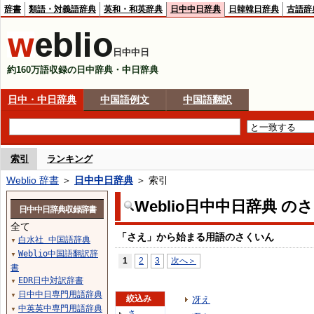
辞書
類語・対義語辞典
英和・和英辞典
日中中日辞典
日韓韓日辞典
古語辞
日中中日
約160万語収録の日中辞典・中日辞典
日中・中日辞典
中国語例文
中国語翻訳
索引
ランキング
Weblio 辞書
＞
日中中日辞典
＞ 索引
Weblio日中中日辞典 の
日中中日辞典収録辞書
全て
「さえ」から始まる用語のさくいん
白水社 中国語辞典
▼
Weblio中国語翻訳辞
▼
1
2
3
次へ＞
書
EDR日中対訳辞書
▼
日中中日専門用語辞典
▼
絞込み
冴え
中英英中専門用語辞典
▼
さ