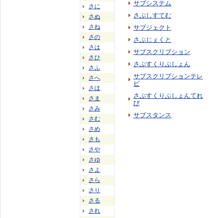
サブシステム
さに
さぶしすてむ
さぬ
さね
サブジェクト
さの
さぶじぇくと
さは
サブスクリプション
さひ
さぶすくりぷしょん
さふ
サブスクリプションテレ
さへ
ビ
さほ
さぶすくりぷしょんてれ
さま
び
さみ
サブスタンス
さむ
さめ
さも
さや
さゆ
さよ
さら
さり
さる
され