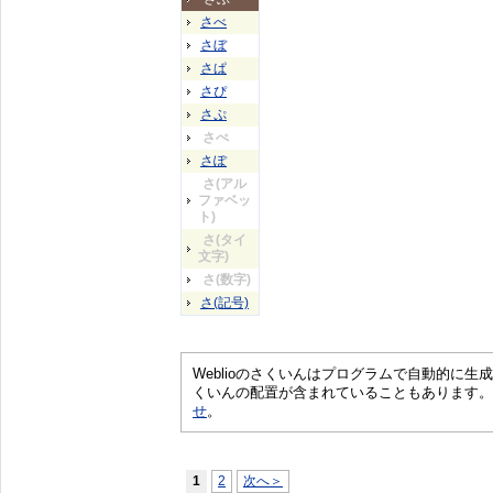
さべ
さぼ
さぱ
さぴ
さぷ
さぺ
さぽ
さ(アル
ファベッ
ト)
さ(タイ
文字)
さ(数字)
さ(記号)
Weblioのさくいんはプログラムで自動的に
くいんの配置が含まれていることもあります。
せ
。
1
2
次へ＞