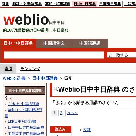
辞書
類語・対義語辞典
英和・和英辞典
日中中日辞典
日韓韓日辞典
古語辞
日中中日
約160万語収録の日中辞典・中日辞典
日中・中日辞典
中国語例文
中国語翻訳
索引
ランキング
Weblio 辞書
＞
日中中日辞典
＞ 索引
Weblio日中中日辞典 の
日中中日辞典収録辞書
全て
「さぶ」から始まる用語のさくいん
白水社 中国語辞典
▼
Weblio中国語翻訳辞
▼
1
2
次へ＞
書
EDR日中対訳辞書
▼
日中中日専門用語辞典
▼
絞込み
左舞
中英英中専門用語辞典
▼
さ