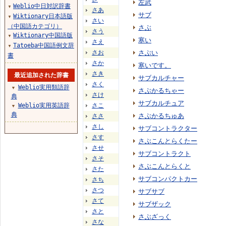
左武
Weblio中日対訳辞書
▼
さあ
サブ
Wiktionary日本語版
▼
さい
（中国語カテゴリ）
さぶ
さう
Wiktionary中国語版
▼
寒い
さえ
Tatoeba中国語例文辞
▼
さお
さぶい
書
さか
寒いです。
さき
最近追加された辞書
サブカルチャー
さく
Weblio実用類語辞
▼
さぶかるちゃー
さけ
典
サブカルチュア
Weblio実用英語辞
さこ
▼
典
さぶかるちゅあ
ささ
さし
サブコントラクター
さす
さぶこんとらくたー
させ
サブコントラクト
さそ
さぶこんとらくと
さた
サブコンパクトカー
さち
さつ
サブサブ
さて
サブザック
さと
さぶざっく
さな