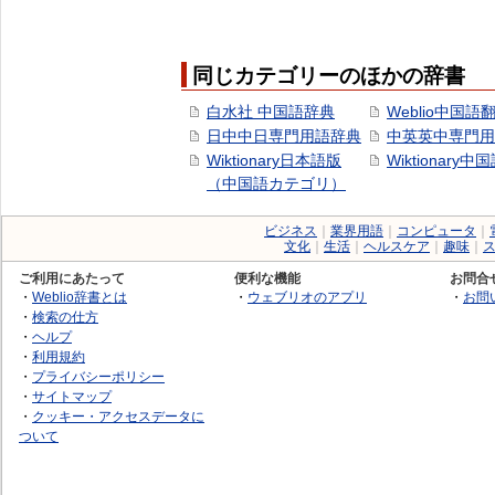
同じカテゴリーのほかの辞書
白水社 中国語辞典
Weblio中国語
日中中日専門用語辞典
中英英中専門用
Wiktionary日本語版
Wiktionary中
（中国語カテゴリ）
ビジネス
｜
業界用語
｜
コンピュータ
｜
文化
｜
生活
｜
ヘルスケア
｜
趣味
｜
ご利用にあたって
便利な機能
お問合
・
Weblio辞書とは
・
ウェブリオのアプリ
・
お問
・
検索の仕方
・
ヘルプ
・
利用規約
・
プライバシーポリシー
・
サイトマップ
・
クッキー・アクセスデータに
ついて