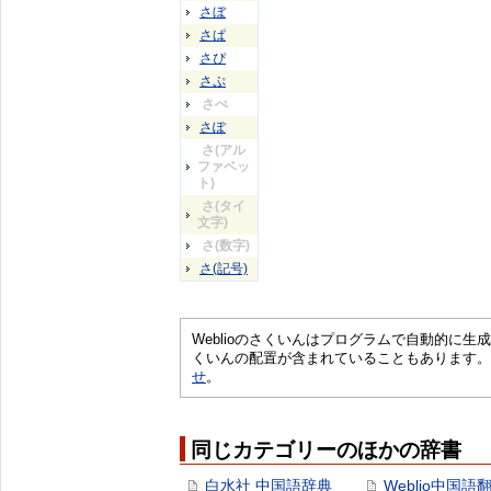
さぼ
さぱ
さぴ
さぷ
さぺ
さぽ
さ(アル
ファベッ
ト)
さ(タイ
文字)
さ(数字)
さ(記号)
Weblioのさくいんはプログラムで自動的に
くいんの配置が含まれていることもあります。
せ
。
同じカテゴリーのほかの辞書
白水社 中国語辞典
Weblio中国語