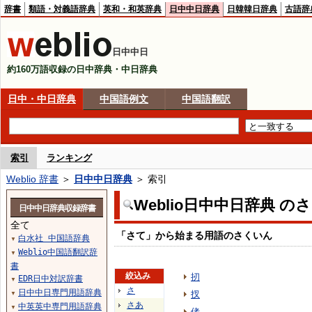
辞書
類語・対義語辞典
英和・和英辞典
日中中日辞典
日韓韓日辞典
古語辞
日中中日
約160万語収録の日中辞典・中日辞典
日中・中日辞典
中国語例文
中国語翻訳
索引
ランキング
Weblio 辞書
＞
日中中日辞典
＞ 索引
Weblio日中中日辞典 の
日中中日辞典収録辞書
全て
「さて」から始まる用語のさくいん
白水社 中国語辞典
▼
Weblio中国語翻訳辞
▼
書
絞込み
扨
EDR日中対訳辞書
▼
さ
日中中日専門用語辞典
扠
▼
さあ
中英英中専門用語辞典
▼
偖