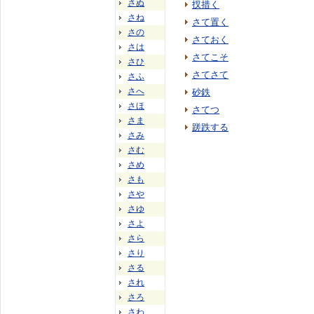
さぬ
扠措く
さね
さて置く
さの
さておく
さは
さてこそ
さひ
さてさて
さふ
さへ
砂鉄
さほ
さてつ
さま
蹉跌する
さみ
さむ
さめ
さも
さや
さゆ
さよ
さら
さり
さる
され
さろ
さわ