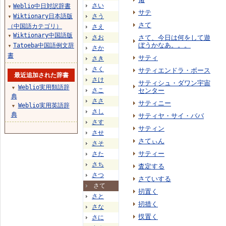
さい
Weblio中日対訳辞書
▼
サテ
Wiktionary日本語版
さう
▼
さて
（中国語カテゴリ）
さえ
Wiktionary中国語版
▼
さお
さて、今日は何をして遊
ぼうかなあ。。。
Tatoeba中国語例文辞
▼
さか
書
サティ
さき
さく
サティエンドラ・ボース
最近追加された辞書
さけ
サティシュ・ダワン宇宙
Weblio実用類語辞
▼
さこ
センター
典
ささ
サティニー
Weblio実用英語辞
▼
さし
典
サティヤ・サイ・ババ
さす
サティン
させ
さてぃん
さそ
サティー
さた
さち
査定する
さつ
さていする
さて
扨置く
さと
扨措く
さな
扠置く
さに