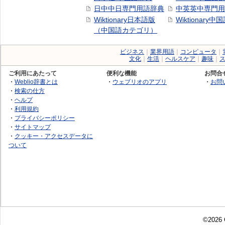
日中中日専門用語辞典
中英英中専門用
Wiktionary日本語版
Wiktionary中
（中国語カテゴリ）
ビジネス
｜
業界用語
｜
コンピュータ
｜
文化
｜
生活
｜
ヘルスケア
｜
趣味
｜
ご利用にあたって
便利な機能
お問合
・
Weblio辞書とは
・
ウェブリオのアプリ
・
お問
・
検索の仕方
・
ヘルプ
・
利用規約
・
プライバシーポリシー
・
サイトマップ
・
クッキー・アクセスデータに
ついて
©2026 