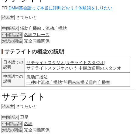
PR:
DMM英会話って本当に評判どおり？体験談をしりたい
さてらいと
読み方
辅助广播站
，
流动广播站
中国語訳
名詞
フレーズ
中国語品詞
完
全同
義関係
対訳の関係
サテライトの概念の説明
日本語での
サテライトスタジオ
[
サテライトスタジオ
]
説明
サテライトスタジオ
という,
中継
放送
用の
スタジオ
中国語での
流动广播站
説明
一种
叫"
流动广播站
"的
用来
转播
节目
的
广播室
サテライト
さてらいと
読み方
卫星
中国語訳
名詞
中国語品詞
完
全同
義関係
対訳の関係