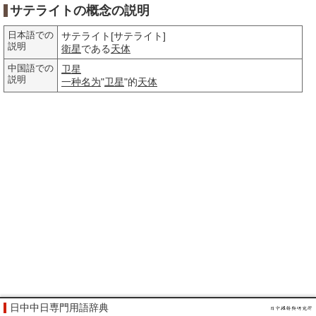
サテライトの概念の説明
日本語での
サテライト[サテライト]
説明
衛星
である
天体
中国語での
卫星
説明
一种
名为
"
卫星
"的
天体
日中中日専門用語辞典