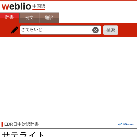
中国語
辞書
例文
翻訳
EDR日中対訳辞書
サテライト