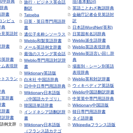
和中辞典
現(基本動詞)
旅行・ビジネス英会話
和辞典
英語ことわざ教訓辞典
翻訳
語辞書
金融庁記者会見英語対
Tatoeba
コンピュ
訳
日英・英日専門用語辞
辞典
日本語WordNet(英和)
書
会見英語対
日英固有名詞辞典
遺伝子名称シソーラス
Weblio派生語辞書
Weblio和製英語辞書
訳辞書
Weblio英語表現辞典
メール英語例文辞書
Weblio英語言い回し辞
最強のスラング英会話
号和英辞書
典
Weblio専門用語対訳辞
オム表現辞
場面別・シーン別英語
書
表現辞典
Wiktionary英語版
ットスラン
Weblio英和対訳辞書
白水社 中国語辞典
ウィキペディア英語版
日中中日専門用語辞典
辞典
Weblio中国語翻訳辞書
Wiktionary日本語版
英英辞書
中英英中専門用語辞典
（中国語カテゴリ）
辞書
Wiktionary中国語版
韓国語単語辞書
訳辞書
韓日専門用語辞書
インドネシア語翻訳辞
日対訳辞書
書
タイ語辞書
中国語例文辞
Wiktionary日本語版
Wikipediaフランス語版
（フランス語カテゴ