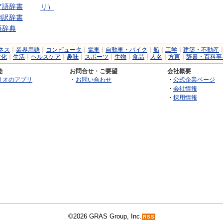
ア語辞書
リ）
翻訳辞書
語辞典
ネス
｜
業界用語
｜
コンピュータ
｜
電車
｜
自動車・バイク
｜
船
｜
工学
｜
建築・不動産
文化
｜
生活
｜
ヘルスケア
｜
趣味
｜
スポーツ
｜
生物
｜
食品
｜
人名
｜
方言
｜
辞書・百科事
能
お問合せ・ご要望
会社概要
リオのアプリ
・
お問い合わせ
・
公式企業ページ
・
会社情報
・
採用情報
©2026 GRAS Group, Inc.
RSS