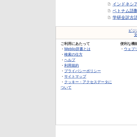
インドネシ
ベトナム語
学研全訳古
ビジ
ご利用にあたって
便利な機
・
Weblio辞書とは
・
ウェブ
・
検索の仕方
・
ヘルプ
・
利用規約
・
プライバシーポリシー
・
サイトマップ
・
クッキー・アクセスデータに
ついて