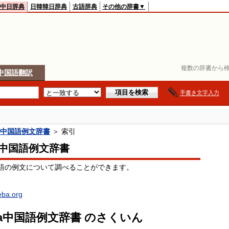
中日辞典
日韓韓日辞典
古語辞典
その他の辞書▼
複数の辞書から検
中国語翻訳
手書き文字入力
ba中国語例文辞書
＞ 索引
ba中国語例文辞書
語の例文について調べることができます。
oeba.org
eba中国語例文辞書 のさくいん