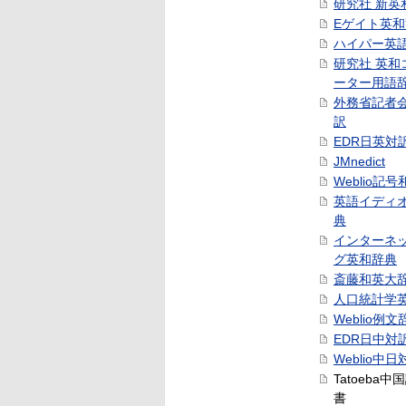
研究社 新英
Eゲイト英
ハイパー英
研究社 英和
ーター用語
外務省記者
訳
EDR日英対
JMnedict
Weblio記
英語イディ
典
インターネ
グ英和辞典
斎藤和英大
人口統計学
Weblio例文
EDR日中対
Weblio中
Tatoeba
書