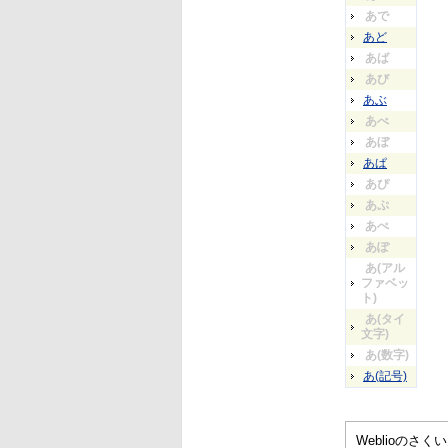
あで
あど
あば
あび
あぶ
あべ
あぼ
あぱ
あぴ
あぷ
あぺ
あぽ
あ(アル
ファベッ
ト)
あ(タイ
文字)
あ(数字)
あ(記号)
Weblioの