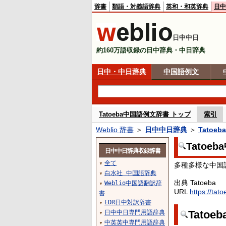
辞書
類語・対義語辞典
英和・和英辞典
日中
日中中日
約160万語収録の日中辞典・中日辞典
日中・中日辞典
中国語例文
Tatoeba中国語例文辞書 トップ
索引
Weblio 辞書
＞
日中中日辞典
＞
Tatoe
Tatoe
日中中日辞典収録辞書
全て
多種多様な中国
▼
白水社 中国語辞典
▼
出典 Tatoeba
Weblio中国語翻訳辞
▼
URL
https://tat
書
EDR日中対訳辞書
▼
Tato
日中中日専門用語辞典
▼
中英英中専門用語辞典
▼