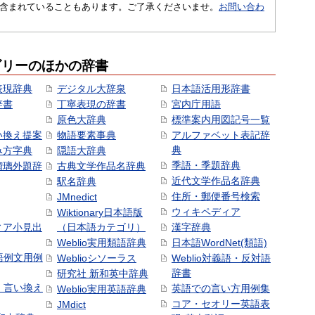
含まれていることもあります。ご了承くださいませ。
お問い合わ
ゴリーのほかの辞書
表現辞典
デジタル大辞泉
日本語活用形辞書
辞書
丁寧表現の辞書
宮内庁用語
原色大辞典
標準案内用図記号一覧
い換え提案
物語要素事典
アルファベット表記辞
典
み方字典
隠語大辞典
季語・季題辞典
瑠璃外題辞
古典文学作品名辞典
近代文学作品名辞典
駅名辞典
住所・郵便番号検索
JMnedict
ウィキペディア
Wiktionary日本語版
ィア小見出
（日本語カテゴリ）
漢字辞典
Weblio実用類語辞典
日本語WordNet(類語)
本語例文用例
Weblioシソーラス
Weblio対義語・反対語
辞書
研究社 新和英中辞典
語・言い換え
英語での言い方用例集
Weblio実用英語辞典
コア・セオリー英語表
JMdict