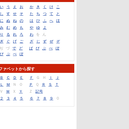
い
う
え
お
か
き
く
け
こ
し
す
せ
そ
た
ち
つ
て
と
に
ぬ
ね
の
は
ひ
ふ
へ
ほ
み
む
め
も
や
ゆ
よ
り
る
れ
ろ
わ
を
ん
ぎ
ぐ
げ
ご
ざ
じ
ず
ぜ
ぞ
ぢ
づ
で
ど
ば
び
ぶ
べ
ぼ
ぴ
ぷ
ぺ
ぽ
ファベットから探す
Ｂ
Ｃ
Ｄ
Ｅ
Ｆ
Ｇ
Ｈ
Ｉ
Ｊ
Ｌ
Ｍ
Ｎ
Ｏ
Ｐ
Ｑ
Ｒ
Ｓ
Ｔ
Ｖ
Ｗ
Ｘ
Ｙ
Ｚ
記号
２
３
４
５
６
７
８
９
０