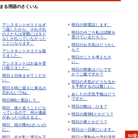
まる用語のさくいん
アシスタントが１ドルず
明日の朝電話します。
つ返したから、それぞれ
明日の今ごろ私は試験を
の人たちは実際には９ド
受けているだろう。
ルしか払っていなかった
ことになります。
明日のお天気はどうかし
ら？
アシスタントが２ドル取
りました。
明日のことを考えなさ
い。
アシスタントはお金を受
け取りました。
明日の朝食はパンです
か？ご飯ですか？
明日１日休ませてくださ
い。
明日の天気がどうなるか
を予想するのは難しい。
明日６時に迎えに来るの
忘れないでね。
あしたの天気予報はどう
ですか。
明日9時に電話して。
明日の晩は、ひま？
明日、彼と会うことにな
っているので、何か連絡
明日の夜9時とかどう？
があったら伝えるよ。
明日の夜とかどう？
明日、雨が降ればいいの
に。
明日は一日家にいます。
50
明日、必ず私に電話を下
明日は運動会の予行演習