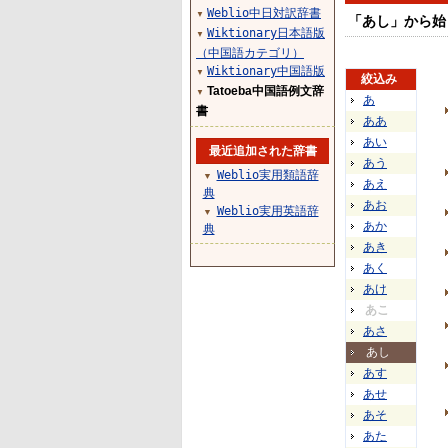
Weblio中日対訳辞書
▼
「あし」から始
Wiktionary日本語版
▼
（中国語カテゴリ）
Wiktionary中国語版
▼
絞込み
Tatoeba中国語例文辞
▼
あ
書
ああ
あい
最近追加された辞書
あう
Weblio実用類語辞
▼
あえ
典
あお
Weblio実用英語辞
▼
あか
典
あき
あく
あけ
あこ
あさ
あし
あす
あせ
あそ
あた