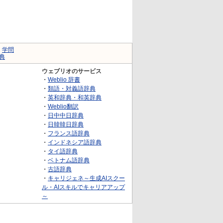
｜
学問
典
ウェブリオのサービス
・
Weblio 辞書
・
類語・対義語辞典
・
英和辞典・和英辞典
・
Weblio翻訳
・
日中中日辞典
・
日韓韓日辞典
・
フランス語辞典
・
インドネシア語辞典
・
タイ語辞典
・
ベトナム語辞典
・
古語辞典
・
キャリジェネ～生成AIスクー
ル・AIスキルでキャリアアップ
～