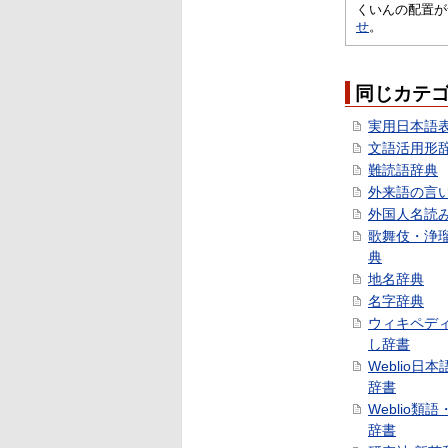
くいんの配置が
せ
。
同じカテ
実用日本語
文語活用形
難読語辞典
外来語の言
外国人名読
歌舞伎・浄
典
地名辞典
名字辞典
ウィキペデ
し辞書
Weblio日
辞書
Weblio類
辞書