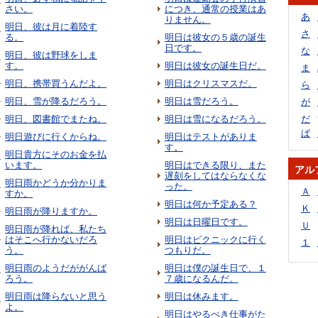
さい。
につき、通常の授業はあ
あ
りません。
明日、彼は月に着陸す
さ
る。
明日は彼女の５歳の誕生
日です。
な
明日、彼は野球をしま
す。
明日は彼女の誕生日だ。
ま
明日、携帯買うんだよ。
明日はクリスマスだ。
ら
明日、雪が降るだろう。
明日は雪だろう。
が
明日、図書館でまたね。
明日は雪になるだろう。
だ
ぱ
明日遊びに行くからね。
明日はテストがありま
す。
明日貴方にそのお金を払
います。
明日はできる限り、また
アル
遅刻をしてはならなくな
明日雨かどうか分かりま
った。
Ａ
すか。
明日は何か予定ある？
Ｋ
明日雨が降りますか。
明日は日曜日です。
Ｕ
明日雨が降れば、私たち
はそこへ行かないだろ
明日はピクニックに行く
１
う。
つもりだ。
明日雨のようだががんば
明日は僕の誕生日で、１
ろう。
７歳になるんだ。
明日雨は降らないと思う
明日は休みます。
よ。
明日はやるべき仕事がた