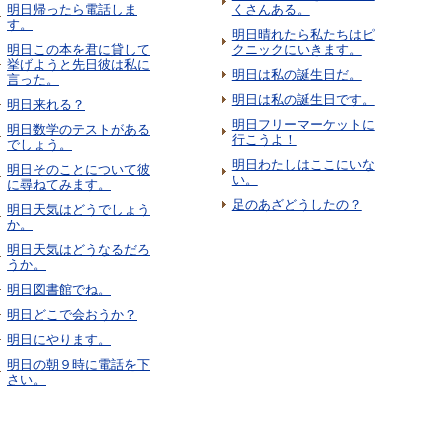
明日帰ったら電話しま
くさんある。
す。
明日晴れたら私たちはピ
明日この本を君に貸して
クニックにいきます。
挙げようと先日彼は私に
明日は私の誕生日だ。
言った。
明日は私の誕生日です。
明日来れる？
明日フリーマーケットに
明日数学のテストがある
行こうよ！
でしょう。
明日わたしはここにいな
明日そのことについて彼
い。
に尋ねてみます。
足のあざどうしたの？
明日天気はどうでしょう
か。
明日天気はどうなるだろ
うか。
明日図書館でね。
明日どこで会おうか？
明日にやります。
明日の朝９時に電話を下
さい。