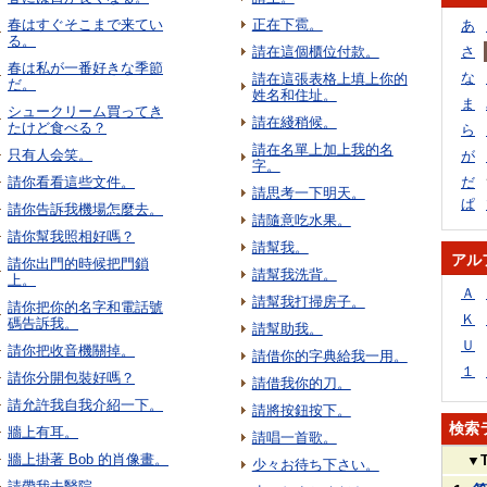
春はすぐそこまで来てい
正在下雹。
あ
る。
請在這個櫃位付款。
さ
春は私が一番好きな季節
な
請在這張表格上填上你的
だ。
姓名和住址。
ま
シュークリーム買ってき
請在綫稍候。
たけど食べる？
ら
請在名單上加上我的名
只有人会笑。
が
字。
請你看看這些文件。
だ
請思考一下明天。
ぱ
請你告訴我機場怎麼去。
請隨意吃水果。
請你幫我照相好嗎？
請幫我。
アル
請你出門的時候把門鎖
請幫我洗背。
上。
Ａ
請幫我打掃房子。
請你把你的名字和電話號
Ｋ
碼告訴我。
請幫助我。
Ｕ
請你把收音機關掉。
請借你的字典給我一用。
１
請你分開包裝好嗎？
請借我你的刀。
請允許我自我介紹一下。
請將按鈕按下。
検索
牆上有耳。
請唱一首歌。
牆上掛著 Bob 的肖像畫。
▼
少々お待ち下さい。
請帶我去醫院。