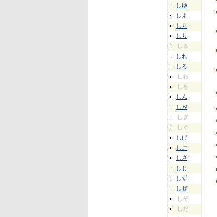
しゆ
しよ
しら
しり
しる
しれ
しろ
しわ
しを
しん
しが
しぎ
しぐ
しげ
しご
しざ
しじ
しず
しぜ
しぞ
しだ