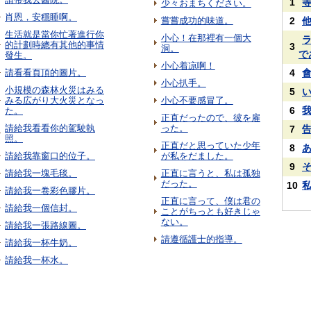
1
少々おまちください。
肖恩，安穩睡啊。
嘗嘗成功的味道。
2
生活就是當你忙著進行你
小心！在那裡有一個大
的計劃時總有其他的事情
3
洞。
で
發生。
小心着凉啊！
請看看頁頂的圖片。
4
小心扒手。
小規模の森林火災はみる
5
みる広がり大火災となっ
小心不要感冒了。
6
た。
正直だったので、彼を雇
請給我看看你的駕駛執
った。
7
照。
正直だと思っていた少年
8
請給我靠窗口的位子。
が私をだました。
9
請給我一塊毛毯。
正直に言うと、私は孤独
だった。
10
請給我一卷彩色膠片。
正直に言って、僕は君の
請給我一個信封。
ことがちっとも好きじゃ
ない。
請給我一張路線圖。
請遵循護士的指導。
請給我一杯牛奶。
請給我一杯水。