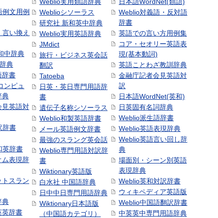
Weblio実用類語辞典
日本語WordNet(類語)
本語例文用例
Weblioシソーラス
Weblio対義語・反対語
辞書
研究社 新和英中辞典
語・言い換え
英語での言い方用例集
Weblio実用英語辞典
コア・セオリー英語表
JMdict
和中辞典
現(基本動詞)
旅行・ビジネス英会話
和辞典
英語ことわざ教訓辞典
翻訳
語辞書
金融庁記者会見英語対
Tatoeba
コンピュ
訳
日英・英日専門用語辞
辞典
日本語WordNet(英和)
書
会見英語対
日英固有名詞辞典
遺伝子名称シソーラス
Weblio派生語辞書
Weblio和製英語辞書
訳辞書
Weblio英語表現辞典
メール英語例文辞書
Weblio英語言い回し辞
最強のスラング英会話
号和英辞書
典
Weblio専門用語対訳辞
オム表現辞
場面別・シーン別英語
書
表現辞典
Wiktionary英語版
ットスラン
Weblio英和対訳辞書
白水社 中国語辞典
ウィキペディア英語版
日中中日専門用語辞典
辞典
Weblio中国語翻訳辞書
Wiktionary日本語版
英英辞書
中英英中専門用語辞典
（中国語カテゴリ）