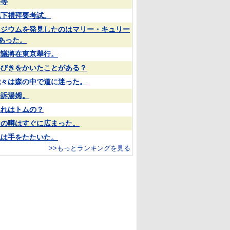
等等
他下禮拜要考試。
ラジウムを発見したのはマリー・キュリー
あった。
會議將在東京舉行。
いびきをかいたことがある？
我々は森の中で道に迷った。
告訴湯姆。
あれはトムの？
その噂はすぐに広まった。
私は手をたたいた。
>>もっとランキングを見る