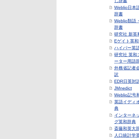
し辞書
Weblio日
辞書
Weblio類
辞書
研究社 新英
Eゲイト英
ハイパー英
研究社 英和
ーター用語
外務省記者
訳
EDR日英対
JMnedict
Weblio記
英語イディ
典
インターネ
グ英和辞典
斎藤和英大
人口統計学