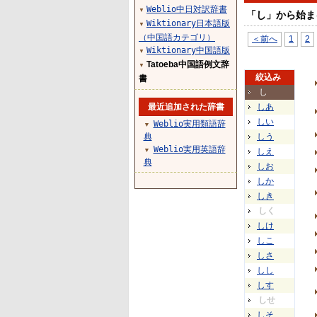
Weblio中日対訳辞書
▼
「し」から始ま
Wiktionary日本語版
▼
（中国語カテゴリ）
＜前へ
1
2
Wiktionary中国語版
▼
Tatoeba中国語例文辞
▼
絞込み
書
し
最近追加された辞書
しあ
しい
Weblio実用類語辞
▼
典
しう
Weblio実用英語辞
▼
しえ
典
しお
しか
しき
しく
しけ
しこ
しさ
しし
しす
しせ
しそ