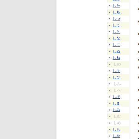
した
しち
しつ
して
しと
しな
しに
しぬ
しね
しの
しは
しひ
しふ
しへ
しほ
しま
しみ
しむ
しめ
しも
しや