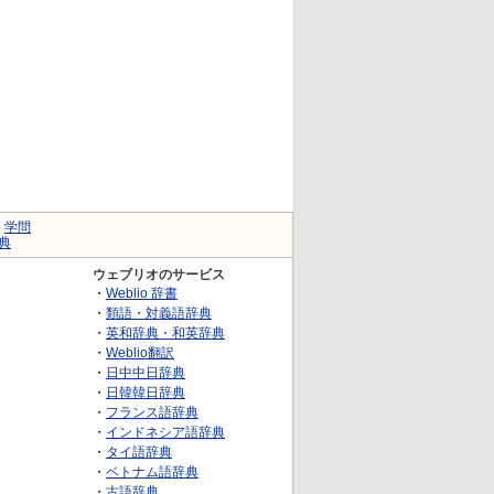
｜
学問
典
ウェブリオのサービス
・
Weblio 辞書
・
類語・対義語辞典
・
英和辞典・和英辞典
・
Weblio翻訳
・
日中中日辞典
・
日韓韓日辞典
・
フランス語辞典
・
インドネシア語辞典
・
タイ語辞典
・
ベトナム語辞典
・
古語辞典