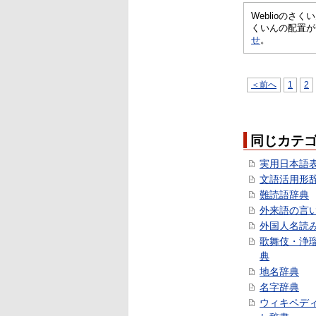
Weblioの
くいんの配置が
せ
。
＜前へ
1
2
同じカテ
実用日本語
文語活用形
難読語辞典
外来語の言
外国人名読
歌舞伎・浄
典
地名辞典
名字辞典
ウィキペデ