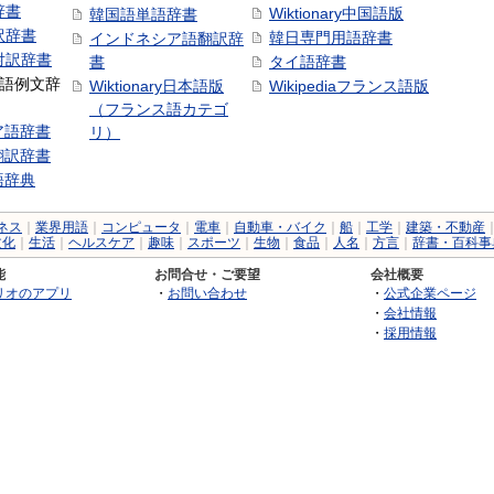
辞書
Wiktionary中国語版
韓国語単語辞書
訳辞書
韓日専門用語辞書
インドネシア語翻訳辞
日対訳辞書
書
タイ語辞書
中国語例文辞
Wiktionary日本語版
Wikipediaフランス語版
（フランス語カテゴ
ア語辞書
リ）
翻訳辞書
語辞典
ネス
｜
業界用語
｜
コンピュータ
｜
電車
｜
自動車・バイク
｜
船
｜
工学
｜
建築・不動産
文化
｜
生活
｜
ヘルスケア
｜
趣味
｜
スポーツ
｜
生物
｜
食品
｜
人名
｜
方言
｜
辞書・百科事
能
お問合せ・ご要望
会社概要
リオのアプリ
・
お問い合わせ
・
公式企業ページ
・
会社情報
・
採用情報