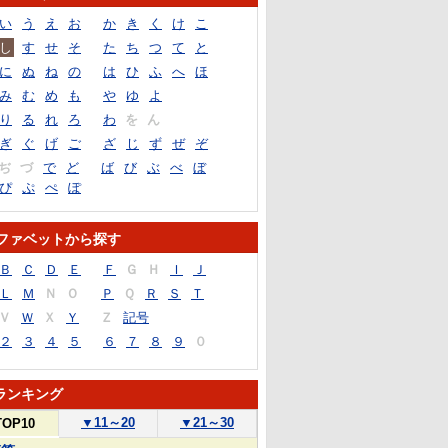
い
う
え
お
か
き
く
け
こ
し
す
せ
そ
た
ち
つ
て
と
に
ぬ
ね
の
は
ひ
ふ
へ
ほ
み
む
め
も
や
ゆ
よ
り
る
れ
ろ
わ
を
ん
ぎ
ぐ
げ
ご
ざ
じ
ず
ぜ
ぞ
ぢ
づ
で
ど
ば
び
ぶ
べ
ぼ
ぴ
ぷ
ぺ
ぽ
ファベットから探す
Ｂ
Ｃ
Ｄ
Ｅ
Ｆ
Ｇ
Ｈ
Ｉ
Ｊ
Ｌ
Ｍ
Ｎ
Ｏ
Ｐ
Ｑ
Ｒ
Ｓ
Ｔ
Ｖ
Ｗ
Ｘ
Ｙ
Ｚ
記号
２
３
４
５
６
７
８
９
０
ランキング
▼
11～20
▼
21～30
TOP10