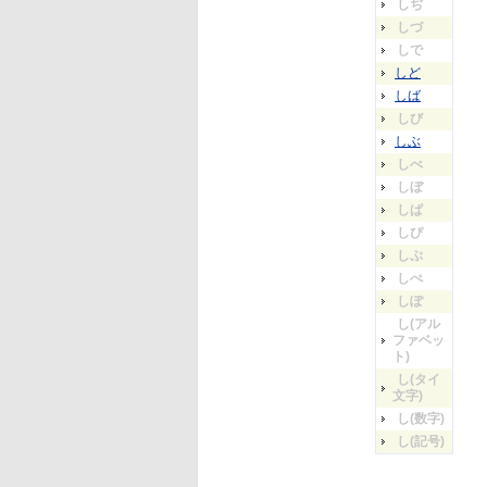
しぢ
しづ
しで
しど
しば
しび
しぶ
しべ
しぼ
しぱ
しぴ
しぷ
しぺ
しぽ
し(アル
ファベッ
ト)
し(タイ
文字)
し(数字)
し(記号)