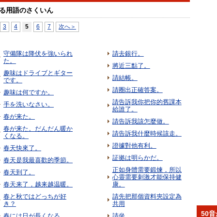
る用語のさくいん
3
4
5
6
7
次へ＞
守備隊は降伏を強いられ
請去銀行。
た。
將近三點了。
趣味はドライブとギター
請結帳。
です。
請圈出正確答案。
趣味は何ですか。
請告訴我你把你的舊課本
手を洗いなさい。
給誰了。
春が来た。
請告訴我該怎麼做。
春が来た。だんだん暖か
請告訴我什麼時候該走。
くなる。
證據對他有利。
春天快來了。
証拠は明らかだ。
春天是我最喜歡的季節。
正如身體需要鍛煉，所以
春天到了。
心靈需要刺激才能保持健
春天来了，越来越温暖。
康。
春と秋ではどっちが好
請先把那個資料夾設定為
き？
共用
50
春には日が長くなる。
請坐。