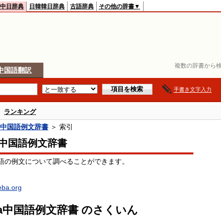
中日辞典
日韓韓日辞典
古語辞典
その他の辞書▼
複数の辞書から検
中国語翻訳
手書き文字入力
ランキング
ba中国語例文辞書
＞ 索引
ba中国語例文辞書
語の例文について調べることができます。
oeba.org
eba中国語例文辞書 のさくいん