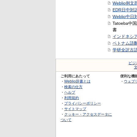
Weblio例文
EDR日中対
Weblio中
Tatoeba
書
インドネシ
ベトナム語
学研全訳古
ビジ
ご利用にあたって
便利な機
・
Weblio辞書とは
・
ウェブ
・
検索の仕方
・
ヘルプ
・
利用規約
・
プライバシーポリシー
・
サイトマップ
・
クッキー・アクセスデータに
ついて