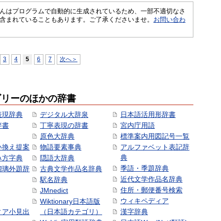
さくいんはプログラムで自動的に生成されているため、一部不適切なさ
含まれていることもあります。ご了承くださいませ。
お問い合わ
3
4
5
6
7
次へ＞
ゴリーのほかの辞書
表現辞典
デジタル大辞泉
日本語活用形辞書
辞書
丁寧表現の辞書
宮内庁用語
原色大辞典
標準案内用図記号一覧
い換え提案
物語要素事典
アルファベット表記辞
典
み方字典
隠語大辞典
季語・季題辞典
瑠璃外題辞
古典文学作品名辞典
近代文学作品名辞典
駅名辞典
住所・郵便番号検索
JMnedict
ウィキペディア
Wiktionary日本語版
ィア小見出
（日本語カテゴリ）
漢字辞典