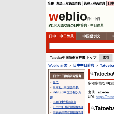
辞書
類語・対義語辞典
英和・和英辞典
日中
日中中日
約160万語収録の日中辞典・中日辞典
日中・中日辞典
中国語例文
Tatoeba中国語例文辞書 トップ
索引
Weblio 辞書
＞
日中中日辞典
＞
Tatoe
Tatoe
日中中日辞典収録辞書
全て
多種多様な中国
▼
白水社 中国語辞典
▼
出典 Tatoeba
Weblio中国語翻訳辞
▼
URL
https://tat
書
EDR日中対訳辞書
▼
Tato
日中中日専門用語辞典
▼
中英英中専門用語辞典
▼