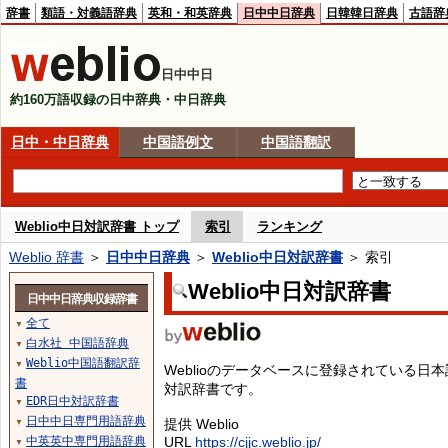
辞書
類語・対義語辞典
英和・和英辞典
日中中日辞典
日韓韓日辞典
古語辞
日中中日
約160万語収録の日中辞典・中日辞典
日中・中日辞典
中国語例文
中国語翻訳
Weblio中日対訳辞書 トップ
索引
ランキング
Weblio 辞書
＞
日中中日辞典
＞
Weblio中日対訳辞書
＞ 索引
Weblio中日対訳辞書
日中中日辞典収録辞書
全て
▼
白水社 中国語辞典
▼
Weblio中国語翻訳辞
▼
Weblioのデータベースに登録されている
書
対訳辞書です。
EDR日中対訳辞書
▼
日中中日専門用語辞典
提供 Weblio
▼
中英英中専門用語辞典
URL
https://cjjc.weblio.jp/
▼