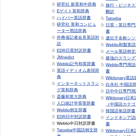
研究社 新英和中辞典
旅行・ビジネス
Eゲイト英和辞典
翻訳
ハイパー英語辞書
Tatoeba
研究社 英和コンピュ
日英・英日専門
ーター用語辞典
書
外務省記者会見英語対
遺伝子名称シソ
訳
Weblio和製英
EDR日英対訳辞書
メール英語例文
JMnedict
最強のスラング
Weblio記号和英辞書
Weblio専門用
英語イディオム表現辞
書
典
Wiktionary英語
インターネットスラン
白水社 中国語
グ英和辞典
日中中日専門用
斎藤和英大辞典
Wiktionary日
人口統計学英英辞書
（中国語カテゴ
Weblio例文辞書
韓国語単語辞書
EDR日中対訳辞書
インドネシア語
Weblio中日対訳辞書
書
Tatoeba中国語例文辞
Wiktionary日