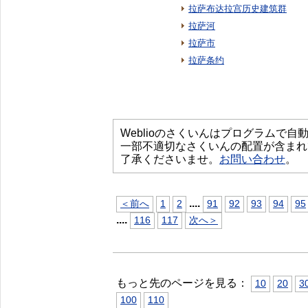
拉萨布达拉宫历史建筑群
拉萨河
拉萨市
拉萨条约
Weblioのさくいんはプログラムで
一部不適切なさくいんの配置が含まれ
了承くださいませ。
お問い合わせ
。
...
.
＜前へ
1
2
91
92
93
94
95
...
.
116
117
次へ＞
もっと先のページを見る：
10
20
3
100
110