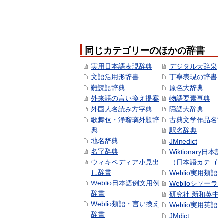
同じカテゴリーのほかの辞書
実用日本語表現辞典
デジタル大辞泉
文語活用形辞書
丁寧表現の辞書
難読語辞典
原色大辞典
外来語の言い換え提案
物語要素事典
外国人名読み方字典
隠語大辞典
歌舞伎・浄瑠璃外題辞
古典文学作品名
典
駅名辞典
地名辞典
JMnedict
名字辞典
Wiktionary日
ウィキペディア小見出
（日本語カテゴ
し辞書
Weblio実用類
Weblio日本語例文用例
Weblioシソー
辞書
研究社 新和英
Weblio類語・言い換え
Weblio実用英
辞書
JMdict