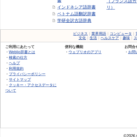
書
（フランス語カ
インドネシア語辞書
リ）
ベトナム語翻訳辞書
学研全訳古語辞典
ビジネス
｜
業界用語
｜
コンピュータ
｜
文化
｜
生活
｜
ヘルスケア
｜
趣味
｜
ご利用にあたって
便利な機能
お問合
・
Weblio辞書とは
・
ウェブリオのアプリ
・
お問
・
検索の仕方
・
ヘルプ
・
利用規約
・
プライバシーポリシー
・
サイトマップ
・
クッキー・アクセスデータに
ついて
©2026 