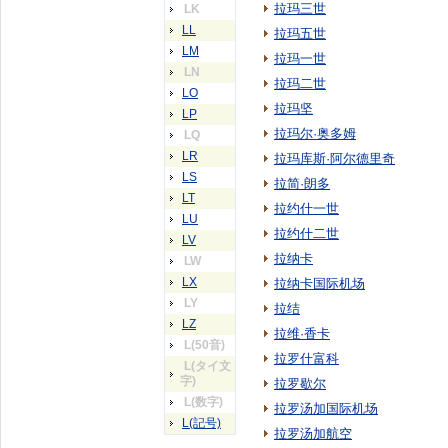
拉玛三世
LK
LL
拉玛五世
LM
拉玛一世
LN
拉玛二世
LO
拉玛坚
LP
拉玛尔·奥多姆
LQ
LR
拉玛库斯·阿尔德里奇
LS
拉简·朗多
LT
拉约什一世
LU
拉约什二世
LV
拉纳卡
LW
LX
拉纳卡国际机场
LY
拉结
LZ
拉维·香卡
L(50音)
拉罗什富科
L(タイ文
字)
拉罗歇尔
L(数字)
拉罗汤加国际机场
L(記号)
拉罗汤加航空