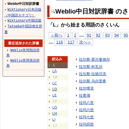
Weblio中日対訳辞書
▼
Wiktionary日本語版
Weblio中日対訳辞書 の
▼
（中国語カテゴリ）
Wiktionary中国語版
▼
「L」から始まる用語のさくいん
Tatoeba中国語例文辞
▼
書
...
.
＜前へ
1
2
91
92
93
94
95
...
.
116
117
次へ＞
最近追加された辞書
Weblio実用類語辞
▼
典
絞込み
拉尔斯·霍尔曼德尔
Weblio実用英語辞
▼
L
典
拉尔斯·科瓦尔
LA
拉尔斯·拉德贝克
LB
拉尔斯·乌尔里希
LC
拉尔维克
LD
LE
拉查湖
LF
拉玛八世
LG
拉玛六世
LH
拉玛七世
LI
拉玛四世
LJ