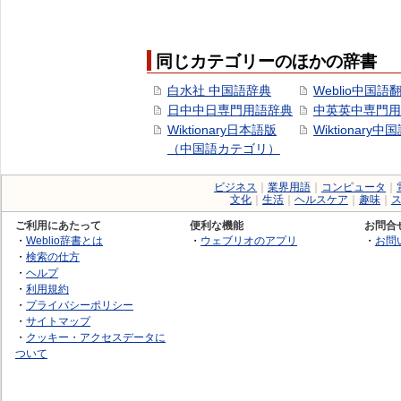
同じカテゴリーのほかの辞書
白水社 中国語辞典
Weblio中国語
日中中日専門用語辞典
中英英中専門用
Wiktionary日本語版
Wiktionary中
（中国語カテゴリ）
ビジネス
｜
業界用語
｜
コンピュータ
｜
文化
｜
生活
｜
ヘルスケア
｜
趣味
｜
ご利用にあたって
便利な機能
お問合
・
Weblio辞書とは
・
ウェブリオのアプリ
・
お問
・
検索の仕方
・
ヘルプ
・
利用規約
・
プライバシーポリシー
・
サイトマップ
・
クッキー・アクセスデータに
ついて