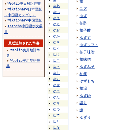
柚
Weblio中日対訳辞書
▼
ゆあ
ユズ
Wiktionary日本語版
▼
ゆい
（中国語カテゴリ）
ゆず
ゆう
Wiktionary中国語版
▼
柚酢
ゆえ
Tatoeba中国語例文辞
▼
ゆお
柚子酢
書
ゆか
ゆずす
ゆき
最近追加された辞書
ゆずソフト
ゆく
Weblio実用類語辞
▼
柚子味噌
ゆけ
典
柚味噌
Weblio実用英語辞
ゆこ
▼
典
ゆずみそ
ゆさ
ゆし
柚餅
ゆす
ゆずもち
ゆせ
柚湯
ゆそ
ゆずゆ
ゆた
譲り
ゆち
ゆつ
譲
ゆて
ゆずり
ゆと
ゆな