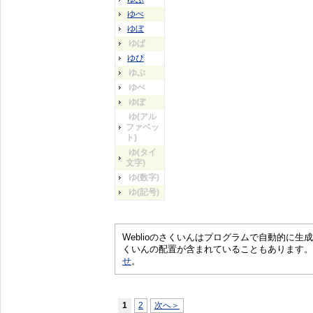
ゆべ
ゆぼ
ゆぱ
ゆぴ
ゆぷ
ゆぺ
ゆぽ
ゆ(アル
ファベッ
ト)
ゆ(タイ
文字)
ゆ(数字)
ゆ(記号)
Weblioのさくいんはプログラムで自動的に
くいんの配置が含まれていることもあります。
せ
。
1
2
次へ＞