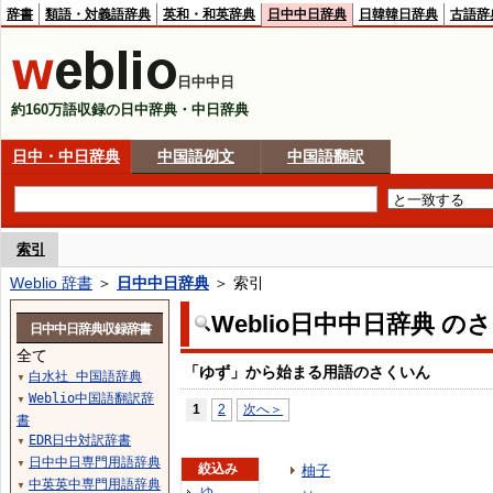
辞書
類語・対義語辞典
英和・和英辞典
日中中日辞典
日韓韓日辞典
古語辞
日中中日
約160万語収録の日中辞典・中日辞典
日中・中日辞典
中国語例文
中国語翻訳
索引
Weblio 辞書
＞
日中中日辞典
＞ 索引
Weblio日中中日辞典 の
日中中日辞典収録辞書
全て
「ゆず」から始まる用語のさくいん
白水社 中国語辞典
▼
Weblio中国語翻訳辞
▼
1
2
次へ＞
書
EDR日中対訳辞書
▼
日中中日専門用語辞典
▼
絞込み
柚子
中英英中専門用語辞典
▼
ゆ