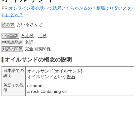
PR:
オンライン英会話って結局いくらかかるの？相場より安いスクー
ルはどれ？
おいるさんど
読み方
石油砂
，
油砂
中国語訳
名詞
中国語品詞
完
全同
義関係
対訳の関係
オイルサンドの概念の説明
日本語での
オイルサンド[オイルサンド]
説明
オイルサンドという
岩石
英語での説
oil sand
明
a rock containing oil