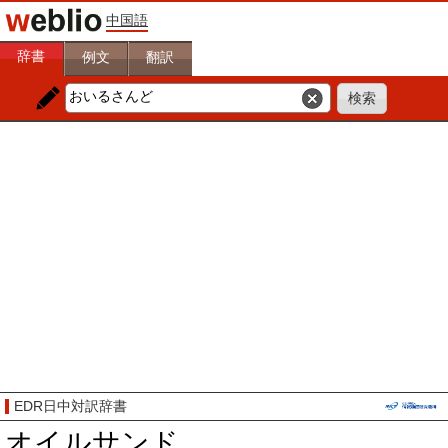
中国語
辞書
例文
翻訳
EDR日中対訳辞書
オイルサンド