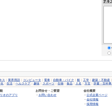
テキ
ネス
｜
業界用語
｜
コンピュータ
｜
電車
｜
自動車・バイク
｜
船
｜
工学
｜
建築・不動産
文化
｜
生活
｜
ヘルスケア
｜
趣味
｜
スポーツ
｜
生物
｜
食品
｜
人名
｜
方言
｜
辞書・百科事
能
お問合せ・ご要望
会社概要
リオのアプリ
・
お問い合わせ
・
公式企業ページ
・
会社情報
・
採用情報