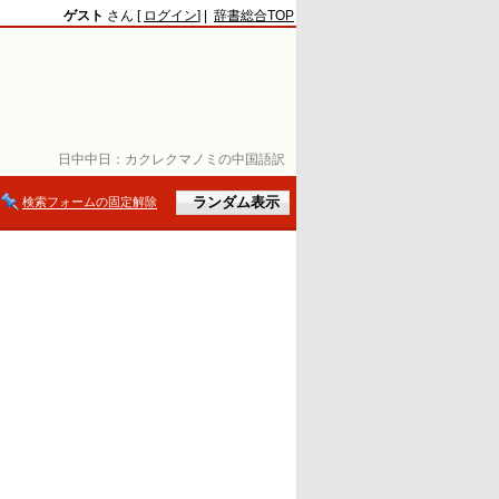
ゲスト
さん [
ログイン
] |
辞書総合TOP
日中中日：
カクレクマノミの中国語訳
検索フォームの固定解除