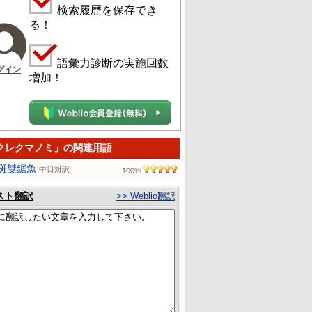
検索履歴を保存でき
る！
語彙力診断の実施回数
グイン
増加！
クレクマノミ」の関連用語
斑雙鋸魚
中日対訳
100%
スト翻訳
>> Weblio翻訳