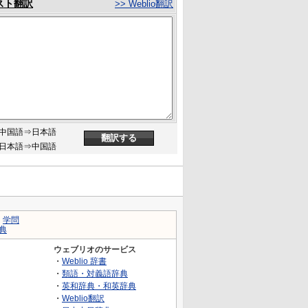
スト翻訳
>> Weblio翻訳
中国語⇒日本語
日本語⇒中国語
｜
学問
典
ウェブリオのサービス
・
Weblio 辞書
・
類語・対義語辞典
・
英和辞典・和英辞典
・
Weblio翻訳