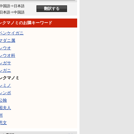
中国語⇒日本語
日本語⇒中国語
レクマノミのお隣キーワード
ベンケイガニ
マダニ属
レウオ
レウオ科
レガサ
レガニ
レクマノミ
レミノ
レンボ
公翰
国夫人
州
思文