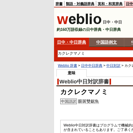
辞書
類語・対義語辞典
英和・和英辞典
日中
日中・中日
約160万語収録の日中辞典・中日辞典
日中・中日辞典
中国語例文
Weblio 辞書
>
日中中日辞典
>
中日対訳
>
カク
意味
Weblio中日対訳辞書
カクレクマノミ
眼斑雙鋸魚
中国語訳
Weblio中日対訳辞書はプログラムで機
が含まれていることもあります。ご了承く