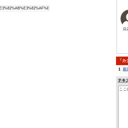
ロ
「カ
1
眼
テキ