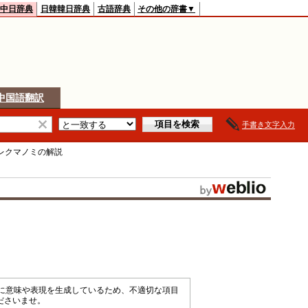
中日辞典
日韓韓日辞典
古語辞典
その他の辞書▼
中国語翻訳
手書き文字入力
レクマノミ
の解説
械的に意味や表現を生成しているため、不適切な項目
ださいませ。