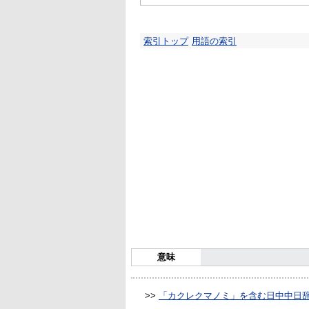
索引トップ
用語の索引
意味
>>
「カクレクマノミ」を含む日中中日