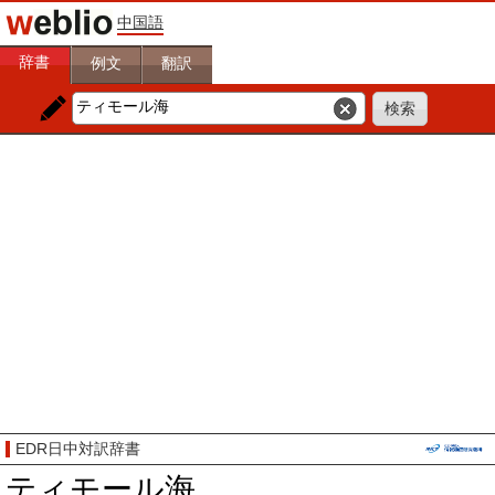
中国語
辞書
例文
翻訳
EDR日中対訳辞書
ティモール海