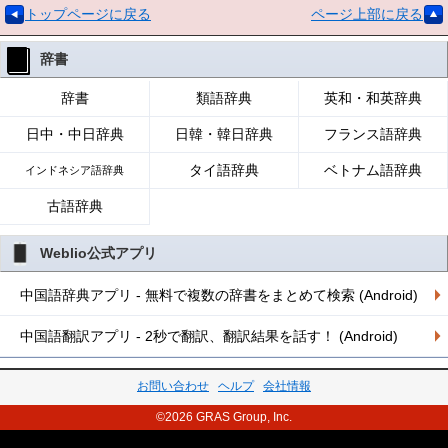
トップページに戻る
ページ上部に戻る
辞書
辞書
類語辞典
英和・和英辞典
日中・中日辞典
日韓・韓日辞典
フランス語辞典
タイ語辞典
ベトナム語辞典
インドネシア語辞典
古語辞典
Weblio公式アプリ
中国語辞典アプリ - 無料で複数の辞書をまとめて検索 (Android)
中国語翻訳アプリ - 2秒で翻訳、翻訳結果を話す！ (Android)
お問い合わせ
ヘルプ
会社情報
©2026 GRAS Group, Inc.