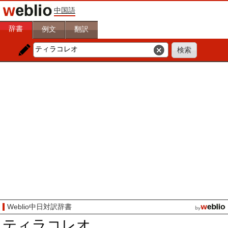
中国語
辞書
例文
翻訳
Weblio中日対訳辞書
ティラコレオ