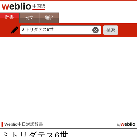
中国語
辞書
例文
翻訳
Weblio中日対訳辞書
ミトリダテス6世