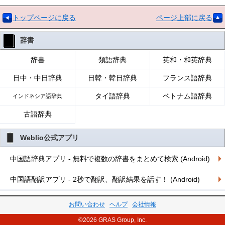
トップページに戻る
ページ上部に戻る
辞書
辞書
類語辞典
英和・和英辞典
日中・中日辞典
日韓・韓日辞典
フランス語辞典
タイ語辞典
ベトナム語辞典
インドネシア語辞典
古語辞典
Weblio公式アプリ
中国語辞典アプリ - 無料で複数の辞書をまとめて検索 (Android)
中国語翻訳アプリ - 2秒で翻訳、翻訳結果を話す！ (Android)
お問い合わせ
ヘルプ
会社情報
©2026 GRAS Group, Inc.