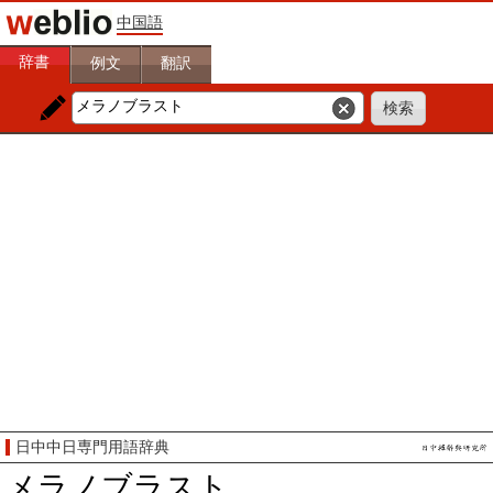
中国語
辞書
例文
翻訳
日中中日専門用語辞典
メラノブラスト