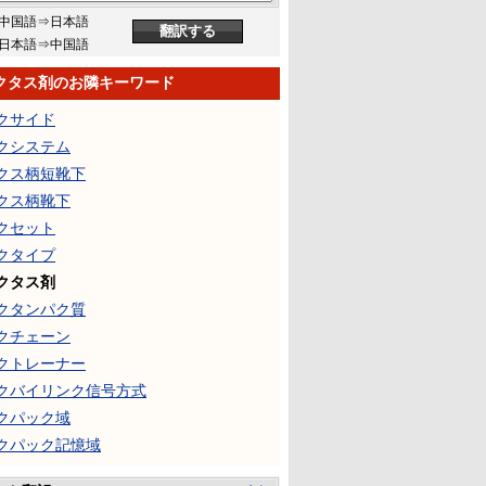
中国語⇒日本語
日本語⇒中国語
クタス剤のお隣キーワード
クサイド
クシステム
クス柄短靴下
クス柄靴下
クセット
クタイプ
クタス剤
クタンパク質
クチェーン
クトレーナー
クバイリンク信号方式
クパック域
クパック記憶域