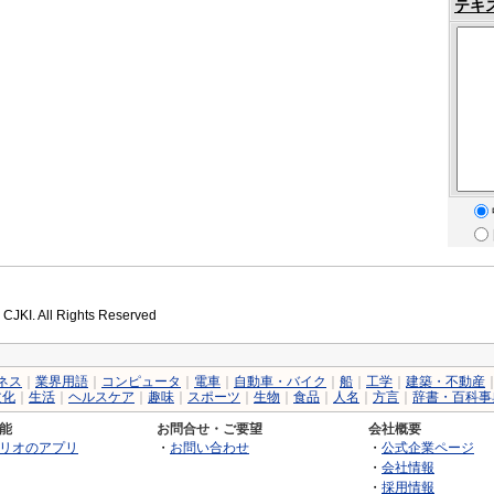
テキ
 CJKI. All Rights Reserved
ネス
｜
業界用語
｜
コンピュータ
｜
電車
｜
自動車・バイク
｜
船
｜
工学
｜
建築・不動産
文化
｜
生活
｜
ヘルスケア
｜
趣味
｜
スポーツ
｜
生物
｜
食品
｜
人名
｜
方言
｜
辞書・百科事
能
お問合せ・ご要望
会社概要
リオのアプリ
・
お問い合わせ
・
公式企業ページ
・
会社情報
・
採用情報