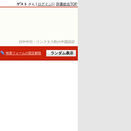
ゲスト
さん [
ログイン
] |
辞書総合TOP
日中中日：
リンクタス剤の中国語訳
検索フォームの固定解除