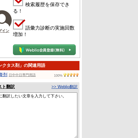
検索履歴を保存でき
る！
語彙力診断の実施回数
グイン
増加！
ンクタス剤」の関連用語
膏剂
日中中日専門用語
100%
スト翻訳
>> Weblio翻訳