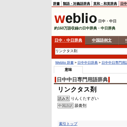
辞書
類語・対義語辞典
英和・和英辞典
日中
日中・中日
約160万語収録の日中辞典・中日辞典
日中・中日辞典
中国語例文
Weblio 辞書
>
日中中日辞典
>
日中中日専門用
意味
日中中日専門用語辞典
リンクタス剤
りんくたすざい
読み方
舔膏剂
中国語訳
索引トップ