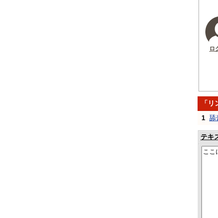
ロ
「リ
1
舔
テキ