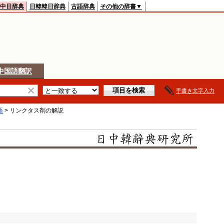
中日辞典
日韓韓日辞典
古語辞典
その他の辞書▼
中国語翻訳
手書き文字入力
語
>
リンクタス剤
の解説