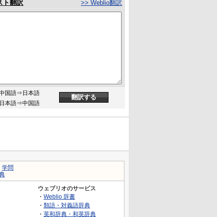
スト翻訳
>> Weblio翻訳
中国語⇒日本語
日本語⇒中国語
｜
学問
典
ウェブリオのサービス
・
Weblio 辞書
・
類語・対義語辞典
・
英和辞典・和英辞典