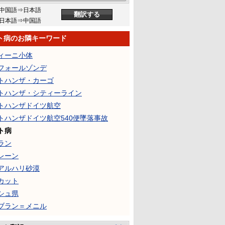
中国語⇒日本語
日本語⇒中国語
ト病のお隣キーワード
ィーニ小体
フォールゾンデ
トハンザ・カーゴ
トハンザ・シティーライン
トハンザドイツ航空
トハンザドイツ航空540便墜落事故
ト病
ラン
レーン
アルハリ砂漠
カット
シュ県
ブラン＝メニル