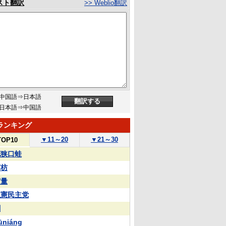
スト翻訳
>> Weblio翻訳
中国語⇒日本語
日本語⇒中国語
ランキング
▼
11～20
▼
21～30
TOP10
花狭口蛙
苏枋
実量
立憲民主党
蒯
ūniáng