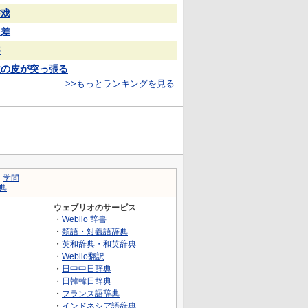
游戏
反差
装
欲の皮が突っ張る
>>もっとランキングを見る
｜
学問
典
ウェブリオのサービス
・
Weblio 辞書
・
類語・対義語辞典
・
英和辞典・和英辞典
・
Weblio翻訳
・
日中中日辞典
・
日韓韓日辞典
・
フランス語辞典
・
インドネシア語辞典