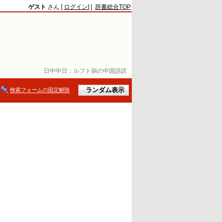
ゲスト
さん [
ログイン
] |
辞書総合TOP
日中中日：
ルフト病の中国語訳
検索フォームの固定解除