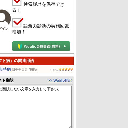
検索履歴を保存でき
る！
語彙力診断の実施回数
グイン
増加！
フト病」の関連用語
夫特病
日中中日専門用語
100%
スト翻訳
>> Weblio翻訳