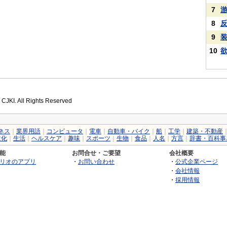
7
8
9
10
 CJKI. All Rights Reserved
ネス
｜
業界用語
｜
コンピュータ
｜
電車
｜
自動車・バイク
｜
船
｜
工学
｜
建築・不動産
文化
｜
生活
｜
ヘルスケア
｜
趣味
｜
スポーツ
｜
生物
｜
食品
｜
人名
｜
方言
｜
辞書・百科事
能
お問合せ・ご要望
会社概要
リオのアプリ
・
お問い合わせ
・
公式企業ページ
・
会社情報
・
採用情報