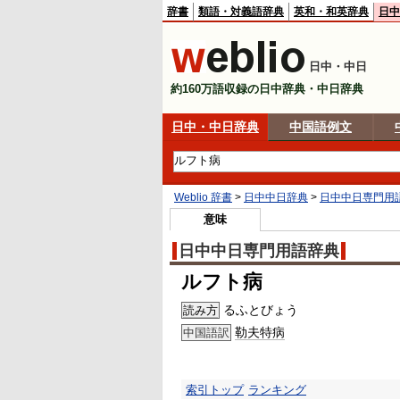
辞書
類語・対義語辞典
英和・和英辞典
日中
日中・中日
約160万語収録の日中辞典・中日辞典
日中・中日辞典
中国語例文
Weblio 辞書
>
日中中日辞典
>
日中中日専門用
意味
日中中日専門用語辞典
ルフト病
るふとびょう
読み方
勒夫特病
中国語訳
索引トップ
ランキング