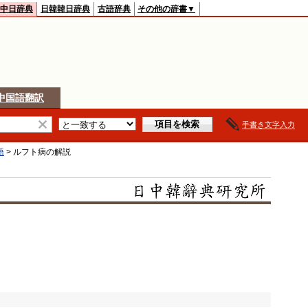
中日辞典
日韓韓日辞典
古語辞典
その他の辞書▼
中国語翻訳
手書き文字入力
語
>
ルフト病
の解説