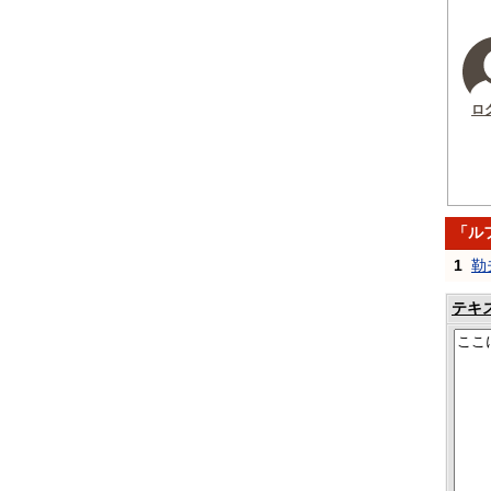
ロ
「ル
1
勒
テキ