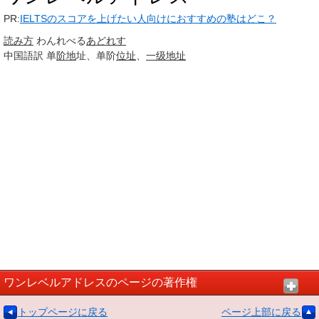
PR:
IELTSのスコアを上げたい人向けにおすすめの塾はどこ？
読み方
わんれべる
あどれす
中国語訳
单
阶地
址、单阶
位址
、
一级地址
ワンレベルアドレスのページの著作権
トップページに戻る
ページ上部に戻る