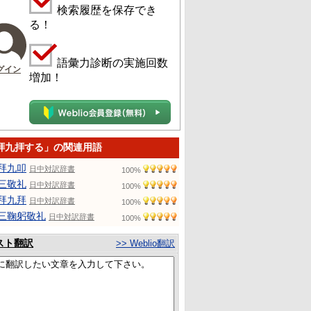
検索履歴を保存でき
る！
語彙力診断の実施回数
グイン
増加！
拝九拝する」の関連用語
拜九叩
日中対訳辞書
100%
三敬礼
日中対訳辞書
100%
拜九拜
日中対訳辞書
100%
三鞠躬敬礼
日中対訳辞書
100%
スト翻訳
>> Weblio翻訳