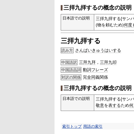
三拝九拝するの概念の説明
日本語での説明
三拝九拝する[サン
(物を頼むため)
何度
三拝九拝する
さんぱいきゅうはいする
読み方
三拜九拜
，
三拜九叩
中国語訳
動詞
フレーズ
中国語品詞
完
全同
義関係
対訳の関係
三拝九拝するの概念の説明
日本語での説明
三拝九拝する[サン
敬意
を
表する
ため
何
索引トップ
用語の索引