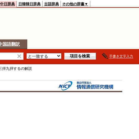
中日辞典
日韓韓日辞典
古語辞典
その他の辞書▼
中国語翻訳
手書き文字入力
三拝九拝する
の解説