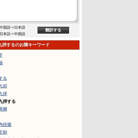
中国語⇒日本語
日本語⇒中国語
九拝するのお隣キーワード
子
汤
する
九叩
九拝
九拝する
两脚
内径规
定则