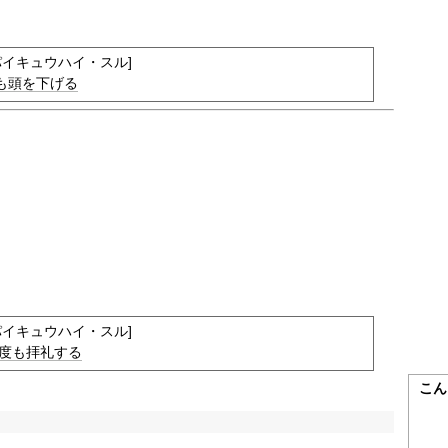
パイキュウハイ・スル]
も
頭を下げる
パイキュウハイ・スル]
度も
拝礼する
こん