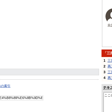
ロ
「三
1
三
2
再
3
三
4
再
典の索引
テキ