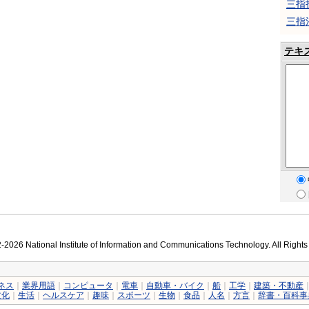
三指
三指
テキ
2026 National Institute of Information and Communications Technology. All Right
ネス
｜
業界用語
｜
コンピュータ
｜
電車
｜
自動車・バイク
｜
船
｜
工学
｜
建築・不動産
文化
｜
生活
｜
ヘルスケア
｜
趣味
｜
スポーツ
｜
生物
｜
食品
｜
人名
｜
方言
｜
辞書・百科事