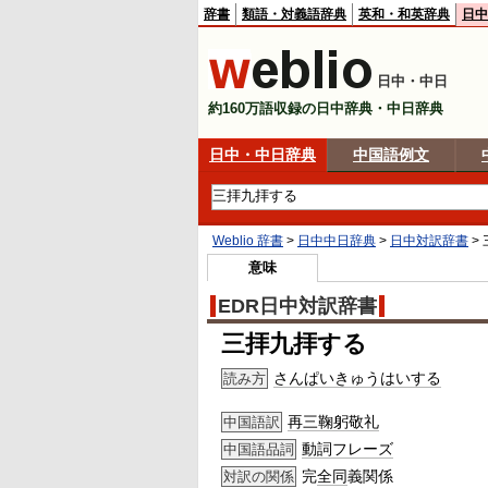
辞書
類語・対義語辞典
英和・和英辞典
日中
日中・中日
約160万語収録の日中辞典・中日辞典
日中・中日辞典
中国語例文
Weblio 辞書
>
日中中日辞典
>
日中対訳辞書
>
意味
EDR日中対訳辞書
三拝九拝する
さんぱいきゅうはいする
読み方
再三鞠躬敬礼
中国語訳
動詞
フレーズ
中国語品詞
完
全同
義関係
対訳の関係