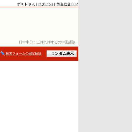
ゲスト
さん [
ログイン
] |
辞書総合TOP
日中中日：
三拝九拝するの中国語訳
検索フォームの固定解除