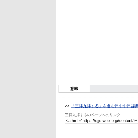
意味
>>
「三拝九拝する」を含む日中中日辞
三拝九拝するのページへのリンク