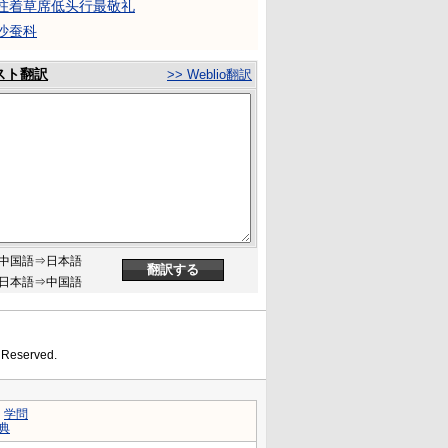
拄着草席低头行最敬礼
沙蚕科
スト翻訳
>> Weblio翻訳
中国語⇒日本語
日本語⇒中国語
s Reserved.
｜
学問
典