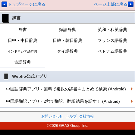
トップページに戻る
ページ上部に戻る
辞書
辞書
類語辞典
英和・和英辞典
日中・中日辞典
日韓・韓日辞典
フランス語辞典
タイ語辞典
ベトナム語辞典
インドネシア語辞典
古語辞典
Weblio公式アプリ
中国語辞典アプリ - 無料で複数の辞書をまとめて検索 (Android)
中国語翻訳アプリ - 2秒で翻訳、翻訳結果を話す！ (Android)
お問い合わせ
ヘルプ
会社情報
©2026 GRAS Group, Inc.