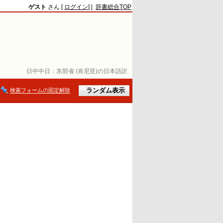
ゲスト
さん [
ログイン
] |
辞書総合TOP
日中中日：
东部省 (肯尼亚)の日本語訳
検索フォームの固定解除