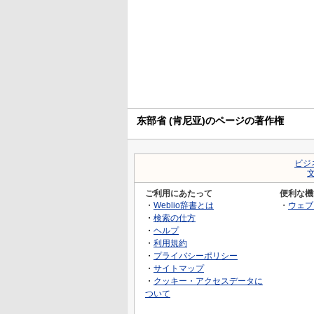
东部省 (肯尼亚)のページの著作権
ビジ
ご利用にあたって
便利な機
・
Weblio辞書とは
・
ウェブ
・
検索の仕方
・
ヘルプ
・
利用規約
・
プライバシーポリシー
・
サイトマップ
・
クッキー・アクセスデータに
ついて