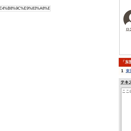
ロ
「东
1
東
テキ