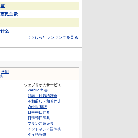
反差
立憲民主党
娥
为什么
>>もっとランキングを見る
｜
学問
典
ウェブリオのサービス
・
Weblio 辞書
・
類語・対義語辞典
・
英和辞典・和英辞典
・
Weblio翻訳
・
日中中日辞典
・
日韓韓日辞典
・
フランス語辞典
・
インドネシア語辞典
・
タイ語辞典