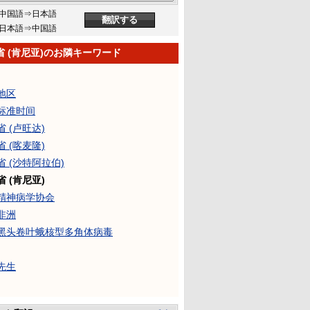
中国語⇒日本語
日本語⇒中国語
省 (肯尼亚)のお隣キーワード
地区
标准时间
 (卢旺达)
 (喀麦隆)
省 (沙特阿拉伯)
 (肯尼亚)
精神病学协会
非洲
黑头卷叶蛾核型多角体病毒
先生