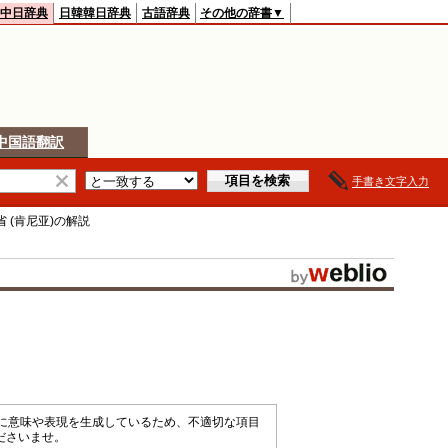
中日辞典
日韓韓日辞典
古語辞典
その他の辞書▼
中国語翻訳
手書き文字入力
 (肯尼亚)
の解説
械的に意味や表現を生成しているため、不適切な項目
ださいませ。