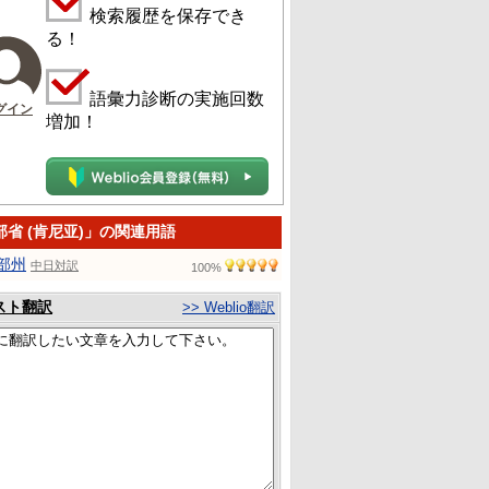
検索履歴を保存でき
る！
語彙力診断の実施回数
グイン
増加！
部省 (肯尼亚)」の関連用語
部州
中日対訳
100%
スト翻訳
>> Weblio翻訳