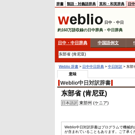
辞書
類語・対義語辞典
英和・和英辞典
日中
日中・中日
約160万語収録の日中辞典・中日辞典
日中・中日辞典
中国語例文
Weblio 辞書
>
日中中日辞典
>
中日対訳
>
东部省
意味
Weblio中日対訳辞書
东部省 (肯尼亚)
東部州
(
ケニア
)
日本語訳
Weblio中日対訳辞書はプログラムで機
が含まれていることもあります。ご了承く