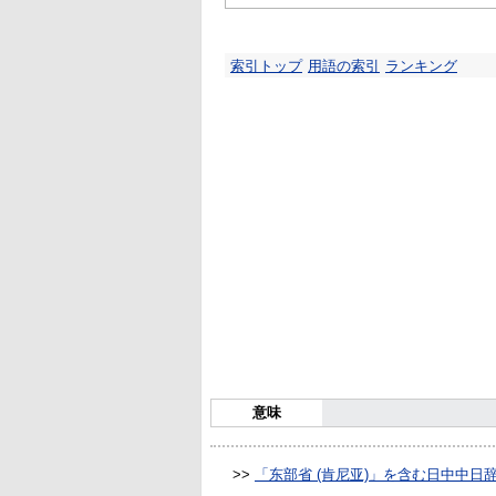
索引トップ
用語の索引
ランキング
意味
>>
「东部省 (肯尼亚)」を含む日中中日