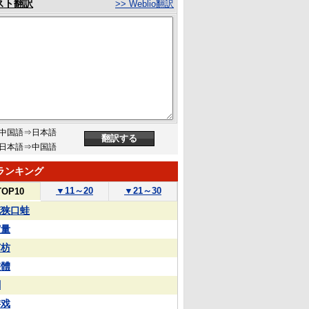
スト翻訳
>> Weblio翻訳
中国語⇒日本語
日本語⇒中国語
ランキング
▼
11～20
▼
21～30
TOP10
花狭口蛙
実量
苏枋
整體
蒯
游戏