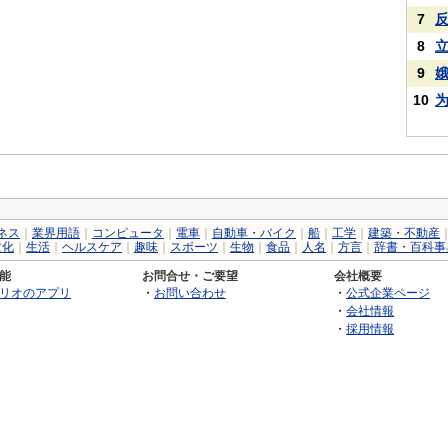
7
8
9
10
ネス
｜
業界用語
｜
コンピュータ
｜
電車
｜
自動車・バイク
｜
船
｜
工学
｜
建築・不動産
文化
｜
生活
｜
ヘルスケア
｜
趣味
｜
スポーツ
｜
生物
｜
食品
｜
人名
｜
方言
｜
辞書・百科事
能
お問合せ・ご要望
会社概要
リオのアプリ
・
お問い合わせ
・
公式企業ページ
・
会社情報
・
採用情報