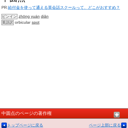
PR:
給付金を使って通える英会話スクールって、どこがおすすめ？
zhōng yuán
diǎn
ピンイン
orbicular
spot
英語訳
中圆点のページの著作権
トップページに戻る
ページ上部に戻る