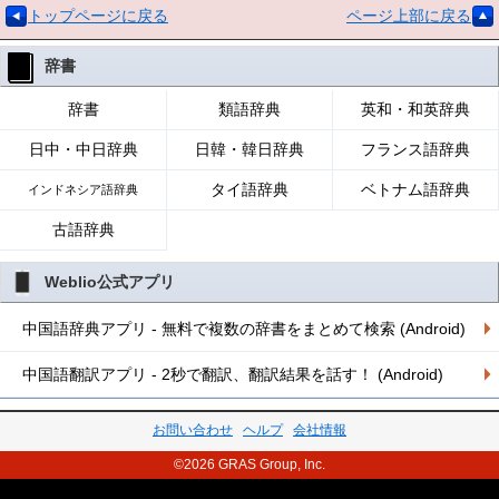
トップページに戻る
ページ上部に戻る
辞書
辞書
類語辞典
英和・和英辞典
日中・中日辞典
日韓・韓日辞典
フランス語辞典
タイ語辞典
ベトナム語辞典
インドネシア語辞典
古語辞典
Weblio公式アプリ
中国語辞典アプリ - 無料で複数の辞書をまとめて検索 (Android)
中国語翻訳アプリ - 2秒で翻訳、翻訳結果を話す！ (Android)
お問い合わせ
ヘルプ
会社情報
©2026 GRAS Group, Inc.