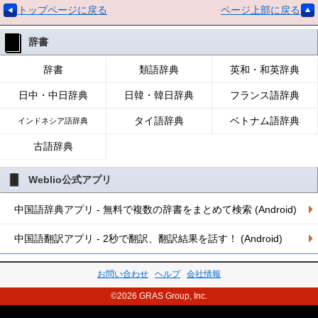
トップページに戻る
ページ上部に戻る
辞書
辞書
類語辞典
英和・和英辞典
日中・中日辞典
日韓・韓日辞典
フランス語辞典
タイ語辞典
ベトナム語辞典
インドネシア語辞典
古語辞典
Weblio公式アプリ
中国語辞典アプリ - 無料で複数の辞書をまとめて検索 (Android)
中国語翻訳アプリ - 2秒で翻訳、翻訳結果を話す！ (Android)
お問い合わせ
ヘルプ
会社情報
©2026 GRAS Group, Inc.