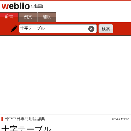
中国語
辞書
例文
翻訳
日中中日専門用語辞典
十字テーブル