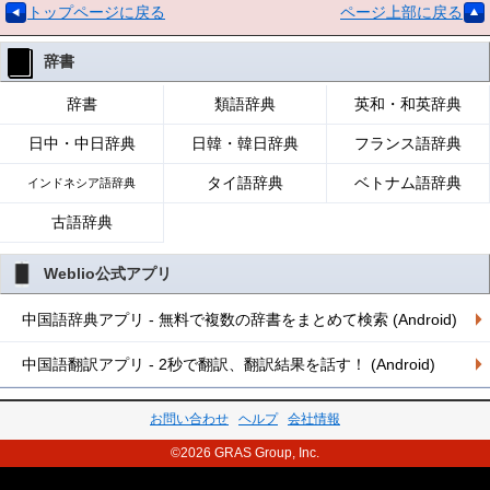
トップページに戻る
ページ上部に戻る
辞書
辞書
類語辞典
英和・和英辞典
日中・中日辞典
日韓・韓日辞典
フランス語辞典
タイ語辞典
ベトナム語辞典
インドネシア語辞典
古語辞典
Weblio公式アプリ
中国語辞典アプリ - 無料で複数の辞書をまとめて検索 (Android)
中国語翻訳アプリ - 2秒で翻訳、翻訳結果を話す！ (Android)
お問い合わせ
ヘルプ
会社情報
©2026 GRAS Group, Inc.