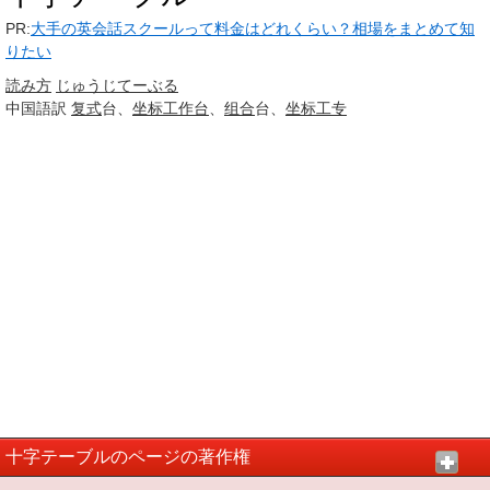
PR:
大手の英会話スクールって料金はどれくらい？相場をまとめて知
りたい
読み方
じゅうじ
てーぶる
中国語訳
复式
台、
坐标
工作台
、
组合
台、
坐标
工专
十字テーブルのページの著作権