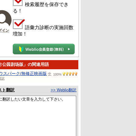
検索履歴を保存でき
る！
語彙力診断の実施回数
グイン
増加！
方公园剧场版」の関連用語
ウスパーク/無修正映画版
中
100%
対訳
スト翻訳
>> Weblio翻訳