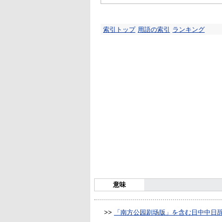
索引トップ
用語の索引
ランキング
意味
>>
「南方公园剧场版」を含む日中中日