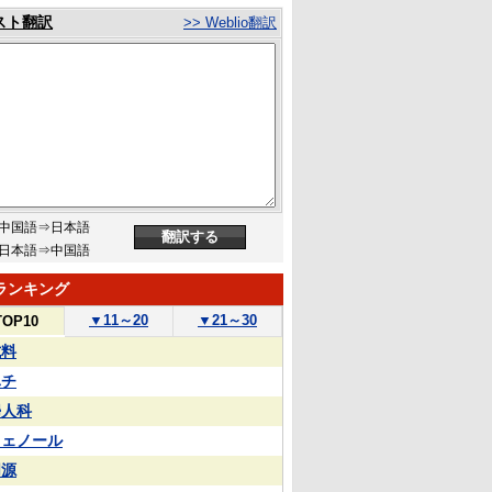
スト翻訳
>> Weblio翻訳
中国語⇒日本語
日本語⇒中国語
ランキング
▼
11～20
▼
21～30
TOP10
試料
ハチ
婦人科
フェノール
同源