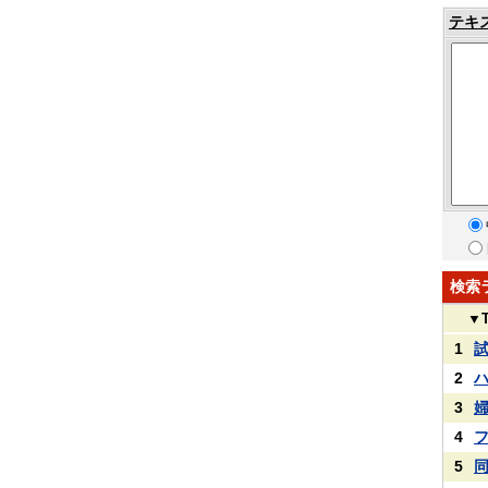
テキ
検索
▼
1
2
3
4
5