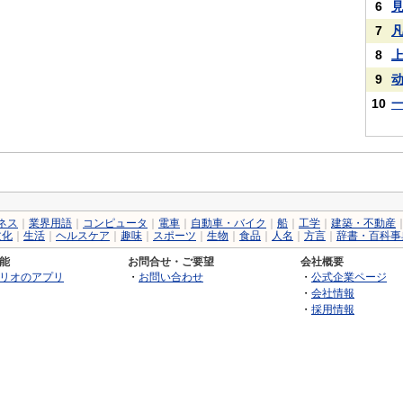
6
7
8
9
10
ネス
｜
業界用語
｜
コンピュータ
｜
電車
｜
自動車・バイク
｜
船
｜
工学
｜
建築・不動産
文化
｜
生活
｜
ヘルスケア
｜
趣味
｜
スポーツ
｜
生物
｜
食品
｜
人名
｜
方言
｜
辞書・百科事
能
お問合せ・ご要望
会社概要
リオのアプリ
・
お問い合わせ
・
公式企業ページ
・
会社情報
・
採用情報