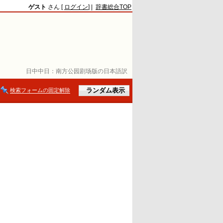
ゲスト
さん [
ログイン
] |
辞書総合TOP
日中中日：
南方公园剧场版の日本語訳
検索フォームの固定解除