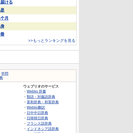
見届ける
凡是
上个月
动身
一冊
>>もっとランキングを見る
｜
学問
典
ウェブリオのサービス
・
Weblio 辞書
・
類語・対義語辞典
・
英和辞典・和英辞典
・
Weblio翻訳
・
日中中日辞典
・
日韓韓日辞典
・
フランス語辞典
・
インドネシア語辞典