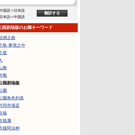
中国語⇒日本語
日本語⇒中国語
公园剧场版のお隣キーワード
丝绸之路
之島·夢境之中
之星
人
仏教
作戰
公园剧场版
公園
公園角色列表
共同市場盃
古猿
古猿属
古猿阿法种