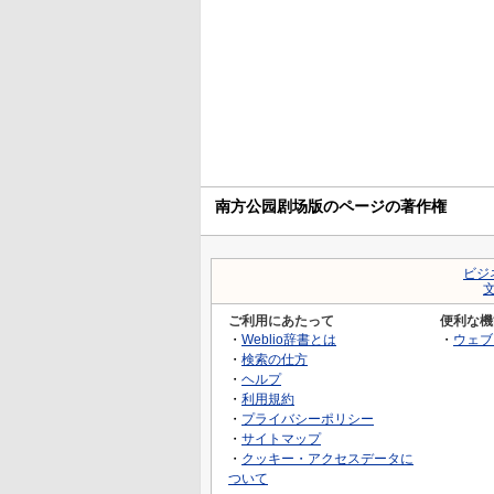
南方公园剧场版のページの著作権
ビジ
ご利用にあたって
便利な機
・
Weblio辞書とは
・
ウェブ
・
検索の仕方
・
ヘルプ
・
利用規約
・
プライバシーポリシー
・
サイトマップ
・
クッキー・アクセスデータに
ついて