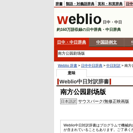
辞書
類語・対義語辞典
英和・和英辞典
日中
日中・中日
約160万語収録の日中辞典・中日辞典
日中・中日辞典
中国語例文
Weblio 辞書
>
日中中日辞典
>
中日対訳
>
南方
意味
Weblio中日対訳辞書
南方公园剧场版
サウスパーク/無修正映画版
日本語訳
Weblio中日対訳辞書はプログラムで機
が含まれていることもあります。ご了承く