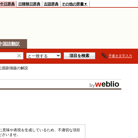
中日辞典
日韓韓日辞典
古語辞典
その他の辞書▼
中国語翻訳
手書き文字入力
公园剧场版
の解説
械的に意味や表現を生成しているため、不適切な項目
ださいませ。