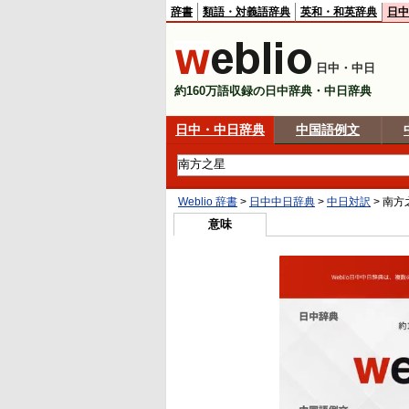
辞書
類語・対義語辞典
英和・和英辞典
日中
日中・中日
約160万語収録の日中辞典・中日辞典
日中・中日辞典
中国語例文
Weblio 辞書
>
日中中日辞典
>
中日対訳
>
南方
意味