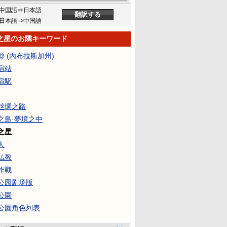
中国語⇒日本語
日本語⇒中国語
之星のお隣キーワード
縣 (內布拉斯加州)
宿站
宿駅
丝绸之路
之島·夢境之中
之星
人
仏教
作戰
公园剧场版
公園
公園角色列表