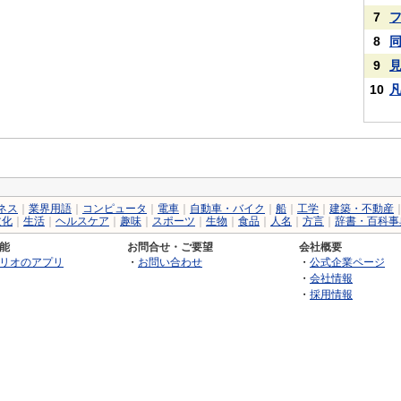
7
8
9
10
ネス
｜
業界用語
｜
コンピュータ
｜
電車
｜
自動車・バイク
｜
船
｜
工学
｜
建築・不動産
文化
｜
生活
｜
ヘルスケア
｜
趣味
｜
スポーツ
｜
生物
｜
食品
｜
人名
｜
方言
｜
辞書・百科事
能
お問合せ・ご要望
会社概要
リオのアプリ
・
お問い合わせ
・
公式企業ページ
・
会社情報
・
採用情報