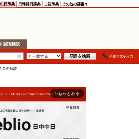
中日辞典
日韓韓日辞典
古語辞典
その他の辞書▼
中国語翻訳
手書き文字入力
之星
の解説
もっとみる
arrow_forward_ios