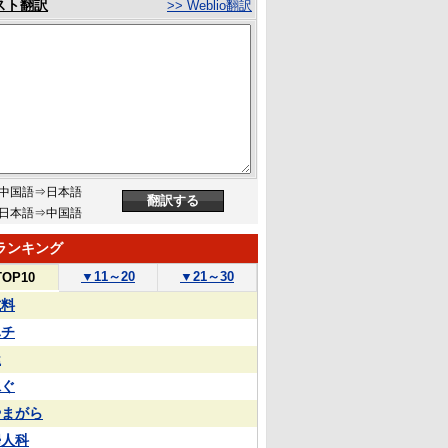
スト翻訳
>> Weblio翻訳
中国語⇒日本語
日本語⇒中国語
ランキング
▼
11～20
▼
21～30
TOP10
試料
ハチ
屋
泳ぐ
やまがら
婦人科