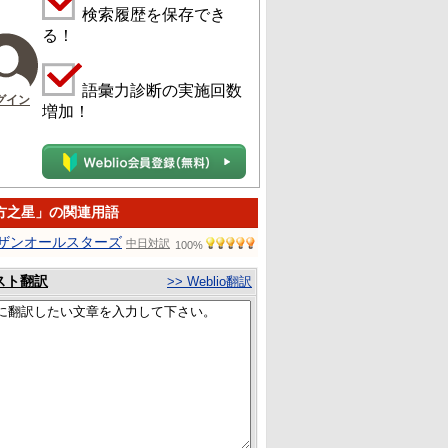
検索履歴を保存でき
る！
語彙力診断の実施回数
グイン
増加！
方之星」の関連用語
ザンオールスターズ
中日対訳
100%
スト翻訳
>> Weblio翻訳