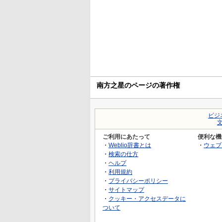
南方之星のページの著作権
ビジ
ご利用にあたって
便利な機
・
Weblio辞書とは
・
ウェブ
・
検索の仕方
・
ヘルプ
・
利用規約
・
プライバシーポリシー
・
サイトマップ
・
クッキー・アクセスデータに
ついて