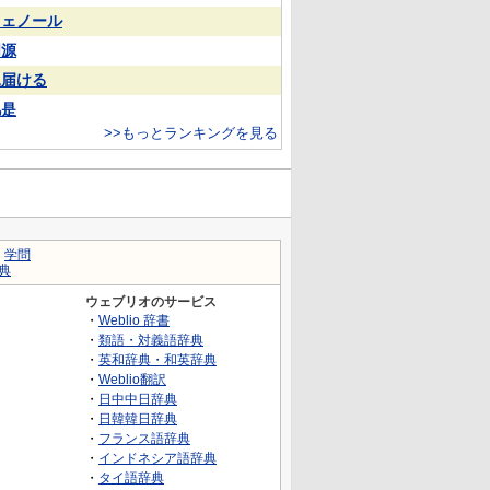
フェノール
同源
見届ける
凡是
>>もっとランキングを見る
｜
学問
典
ウェブリオのサービス
・
Weblio 辞書
・
類語・対義語辞典
・
英和辞典・和英辞典
・
Weblio翻訳
・
日中中日辞典
・
日韓韓日辞典
・
フランス語辞典
・
インドネシア語辞典
・
タイ語辞典