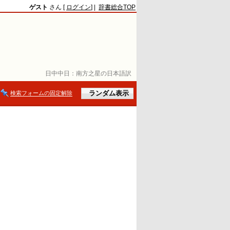
ゲスト
さん [
ログイン
] |
辞書総合TOP
日中中日：
南方之星の日本語訳
検索フォームの固定解除