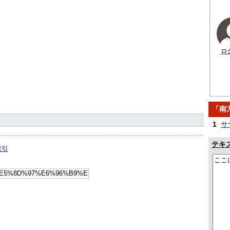
ロ
「南
1
サ
テキ
索引