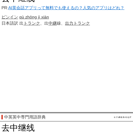
PR:
AI英会話アプリって無料でも使えるの？人気のアプリはどれ？
ピンイン
qù zhōng jì xiàn
日本語訳
出
トランク
、出
中継
線、
出力
トランク
中英英中専門用語辞典
去中继线