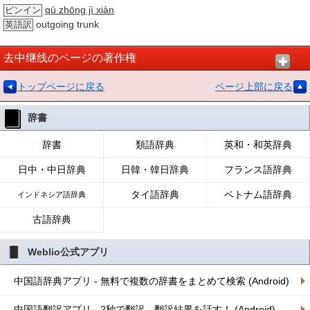
qù zhōng jì xiàn
ピンイン
outgoing trunk
英語訳
去中继线のページの著作権
トップページに戻る
ページ上部に戻る
辞書
辞書
類語辞典
英和・和英辞典
日中・中日辞典
日韓・韓日辞典
フランス語辞典
タイ語辞典
ベトナム語辞典
インドネシア語辞典
古語辞典
Weblio公式アプリ
中国語辞典アプリ - 無料で複数の辞書をまとめて検索 (Android)
中国語翻訳アプリ - 2秒で翻訳、翻訳結果を話す！ (Android)