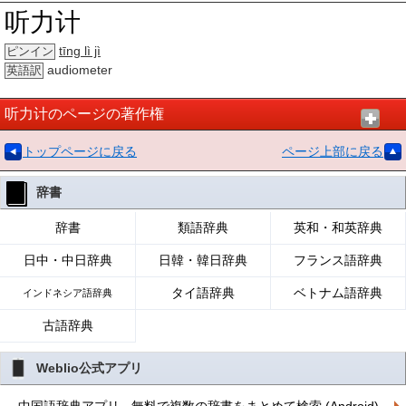
听力计
tīng lì jì
ピンイン
audiometer
英語訳
听力计のページの著作権
トップページに戻る
ページ上部に戻る
辞書
辞書
類語辞典
英和・和英辞典
日中・中日辞典
日韓・韓日辞典
フランス語辞典
タイ語辞典
ベトナム語辞典
インドネシア語辞典
古語辞典
Weblio公式アプリ