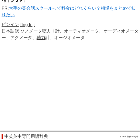
PR:
大手の英会話スクールって料金はどれくらい？相場をまとめて知
りたい
ピンイン
tīng lì jì
日本語訳
ソノメータ
聴力
ｉ計、オーディオメータ、オーディオメータ
ー、アクメータ、
聴力
計、オージオメータ
中英英中専門用語辞典