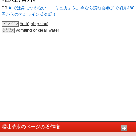
PR:
AIでは身につかない「コミュ力」を。今なら説明会参加で初月480
円からのオンライン英会話！
ǒu tù
qīng shuǐ
ピンイン
vomiting of clear water
英語訳
呕吐清水のページの著作権