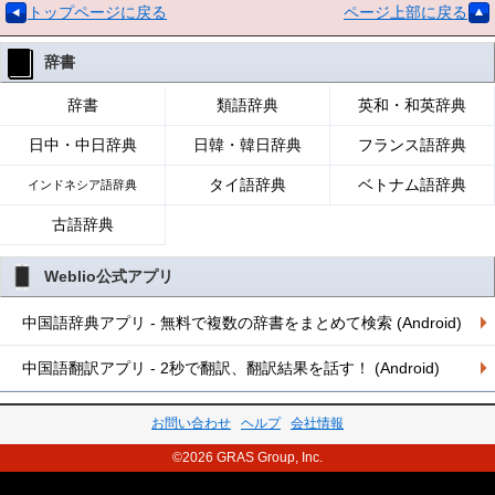
トップページに戻る
ページ上部に戻る
辞書
辞書
類語辞典
英和・和英辞典
日中・中日辞典
日韓・韓日辞典
フランス語辞典
タイ語辞典
ベトナム語辞典
インドネシア語辞典
古語辞典
Weblio公式アプリ
中国語辞典アプリ - 無料で複数の辞書をまとめて検索 (Android)
中国語翻訳アプリ - 2秒で翻訳、翻訳結果を話す！ (Android)
お問い合わせ
ヘルプ
会社情報
©2026 GRAS Group, Inc.