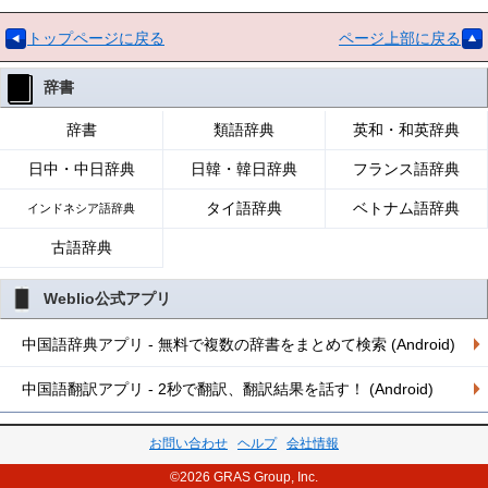
トップページに戻る
ページ上部に戻る
辞書
辞書
類語辞典
英和・和英辞典
日中・中日辞典
日韓・韓日辞典
フランス語辞典
タイ語辞典
ベトナム語辞典
インドネシア語辞典
古語辞典
Weblio公式アプリ
中国語辞典アプリ - 無料で複数の辞書をまとめて検索 (Android)
中国語翻訳アプリ - 2秒で翻訳、翻訳結果を話す！ (Android)
お問い合わせ
ヘルプ
会社情報
©2026 GRAS Group, Inc.