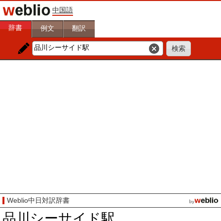
中国語
辞書
例文
翻訳
Weblio中日対訳辞書
品川シーサイド駅