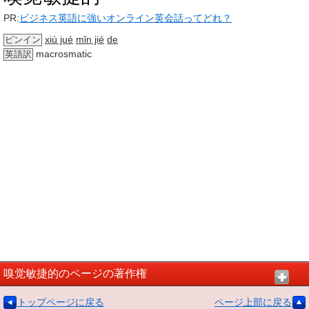
PR:
ビジネス英語に強いオンライン英会話ってどれ？
xiù jué
mǐn jié
de
ピンイン
macrosmatic
英語訳
嗅觉敏捷的のページの著作権
トップページに戻る
ページ上部に戻る