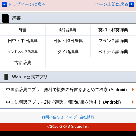
トップページに戻る
ページ上部に戻る
辞書
辞書
類語辞典
英和・和英辞典
日中・中日辞典
日韓・韓日辞典
フランス語辞典
タイ語辞典
ベトナム語辞典
インドネシア語辞典
古語辞典
Weblio公式アプリ
中国語辞典アプリ - 無料で複数の辞書をまとめて検索 (Android)
中国語翻訳アプリ - 2秒で翻訳、翻訳結果を話す！ (Android)
お問い合わせ
ヘルプ
会社情報
©2026 GRAS Group, Inc.