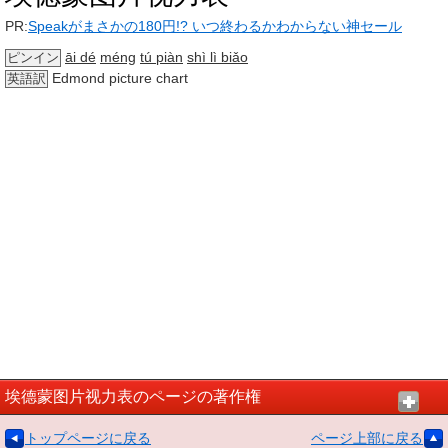
PR:
Speakがまさかの180円!? いつ終わるかわからない神セール
āi dé
méng
tú piàn
shì lì biǎo
ピンイン
Edmond picture chart
英語訳
埃德蒙图片视力表のページの著作権
トップページに戻る
ページ上部に戻る