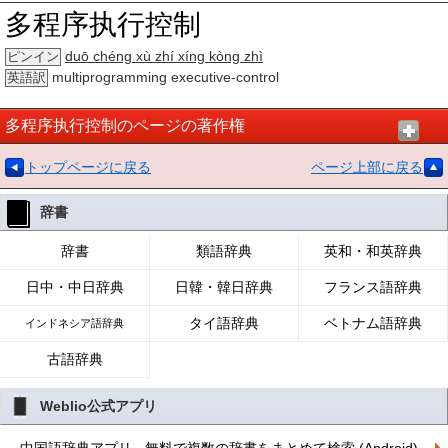
多程序执行控制
duō chéng xù zhí xíng kòng zhì
ピンイン
multiprogramming executive-control
英語訳
多程序执行控制のページの著作権
トップページに戻る
ページ上部に戻る
辞書
辞書
類語辞典
英和・和英辞典
日中・中日辞典
日韓・韓日辞典
フランス語辞典
タイ語辞典
ベトナム語辞典
インドネシア語辞典
古語辞典
Weblio公式アプリ