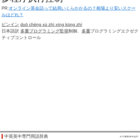
PR:
オンライン英会話って結局いくらかかるの？相場より安いスクー
ルはどれ？
ピンイン
duō chéng xù zhí xíng kòng zhì
日本語訳
多重プログラミング
監視
制御、
多重
プログラミングエクゼク
ティブコントロール
中英英中専門用語辞典