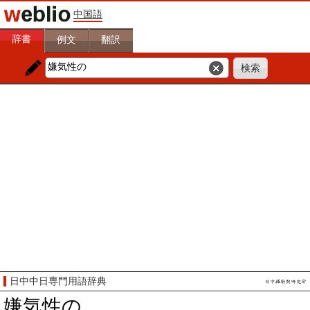
中国語
辞書
例文
翻訳
日中中日専門用語辞典
嫌気性の