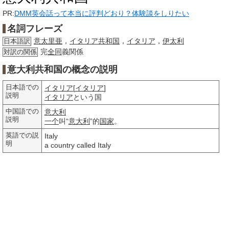
PR:
DMM英会話って本当に評判どおり？体験談をしりたい
名詞フレーズ
意太里亜
，
イタリア共和国
，
イタリア
，
伊太利
日本語訳
完
全同
義関係
対訳の関係
意大利共和国の概念の説明
日本語での
イタリア
[
イタリア
]
説明
イタリア
という国
中国語での
意大利
説明
一个
叫“
意大利
”的
国家
。
英語での説
Italy
明
a country called Italy